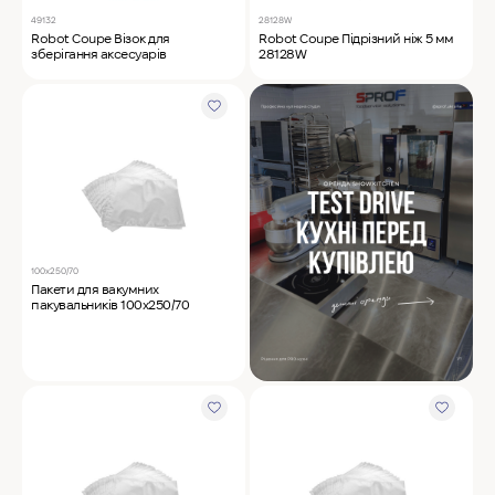
49132
28128W
Robot Coupe Візок для
Robot Coupe Підрізний ніж 5 мм
зберігання аксесуарів
28128W
100х250/70
Пакети для вакумних
пакувальників 100х250/70