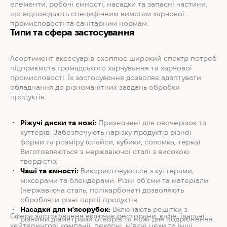
елементи, робочі ємності, насадки та запасні частини,
що відповідають специфічним вимогам харчової
промисловості та санітарним нормам.
Типи та сфера застосування
Асортимент аксесуарів охоплює широкий спектр потреб
підприємств громадського харчування та харчової
промисловості. Їх застосування дозволяє адаптувати
обладнання до різноманітних завдань обробки
продуктів.
Ріжучі диски та ножі:
Призначені для овочерізок та
куттерів. Забезпечують нарізку продуктів різної
форми та розміру (слайси, кубики, соломка, терка).
Виготовляються з нержавіючої сталі з високою
твердістю.
Чаші та ємності:
Використовуються з куттерами,
міксерами та блендерами. Різні об'єми та матеріали
(нержавіюча сталь, полікарбонат) дозволяють
обробляти різні партії продуктів.
Насадки для м'ясорубок:
Включають решітки з
Сфера застосування включає ресторани, кафе, їдальні,
різними діаметрами отворів та ножі для подрібнення
кейтерингові компанії, пекарні, м'ясні цехи та інші