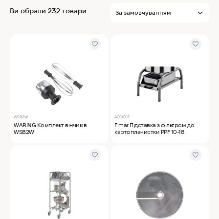
MyChef Пароконвекційна піч Cook Master 6
Ви обрали 232 товари
GN 1/1
IRINOX Холодильна шафа N*ICE
Robot Coupe Овочерізка CL 50 24440
WSB2W
ACCICCF
Samaref Холодильна шафа PF 600 TN
WARING Комплект вінчиків
Fimar Підставка з фільтром до
WSB2W
картоплечистки PPF 10-18
Rational Пароконвекційна піч газова iCombi
Pro 6-1/1