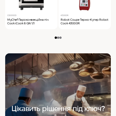
CIE6100D
43000R
T
MyChef Пароконвекційна піч
Robot Coupe Термо-Кутер Robot
S
Cook iCook 6 GN 1/1
Cook 43000R
S
Цікавить рішення під ключ?