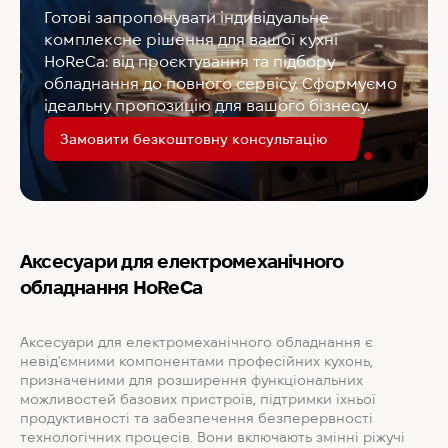
Готові запропонувати індивідуальне
комплексне рішення для вашої кухні
HoReCa: від проєктування та підбору
обладнання до повного сервісу. Сформуємо
ідеальну пропозицію для вашого бізнесу.
Замовити безкоштовну консультацію
Аксесуари для електромеханічного
обладнання HoReCa
Аксесуари для електромеханічного обладнання є
невід'ємними компонентами професійних кухонь,
призначеними для розширення функціональних
можливостей базових пристроїв, підтримки їхньої
продуктивності та забезпечення безперервності
технологічних процесів. Вони включають змінні ріжучі