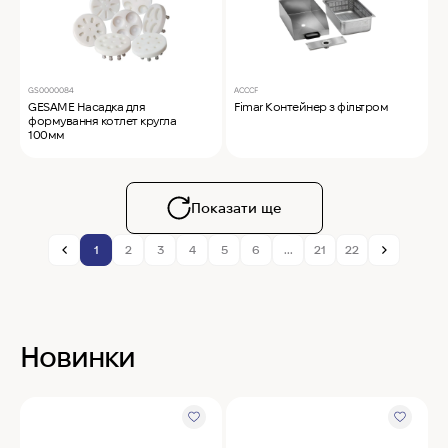
GS0000084
ACCCF
GESAME Насадка для
Fimar Контейнер з фільтром
формування котлет кругла
100мм
Показати ще
1
2
3
4
5
6
...
21
22
Новинки