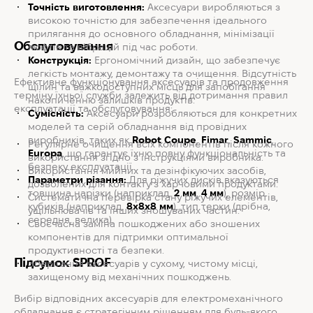
Точність виготовлення:
Аксесуари виробляються з
високою точністю для забезпечення ідеального
прилягання до основного обладнання, мінімізації
Обслуговування
люфтів та вібрацій під час роботи.
Конструкція:
Ергономічний дизайн, що забезпечує
легкість монтажу, демонтажу та очищення. Відсутність
Ефективне функціонування аксесуарів та продовження
щілин та важкодоступних місць для запобігання
терміну їхньої служби залежить від дотримання правил
накопиченню залишків продуктів.
експлуатації та обслуговування:
Сумісність:
Аксесуари розробляються для конкретних
моделей та серій обладнання від провідних
виробників, таких як
Robot Coupe
,
Fimar
,
Sammic
,
Регулярне очищення всіх компонентів після кожного
Europa
, що гарантує їхню повну функціональність та
використання згідно з інструкціями виробника.
безпеку експлуатації.
Використання мийних та дезінфікуючих засобів,
Параметри різання:
Для ріжучих дисків вказуються
дозволених для контакту з харчовими продуктами.
товщина нарізки (наприклад,
2 мм
,
4 мм
), розмір
Систематична перевірка стану ріжучих елементів,
кубиків (наприклад,
8x8x8 мм
), тип терки (дрібна,
ущільнювачів та інших зношуваних частин.
середня, велика).
Своєчасна заміна пошкоджених або зношених
компонентів для підтримки оптимальної
продуктивності та безпеки.
Підсумок SPROF
Зберігання аксесуарів у сухому, чистому місці,
захищеному від механічних пошкоджень.
Вибір відповідних аксесуарів для електромеханічного
обладнання є стратегічним рішенням для будь-якого