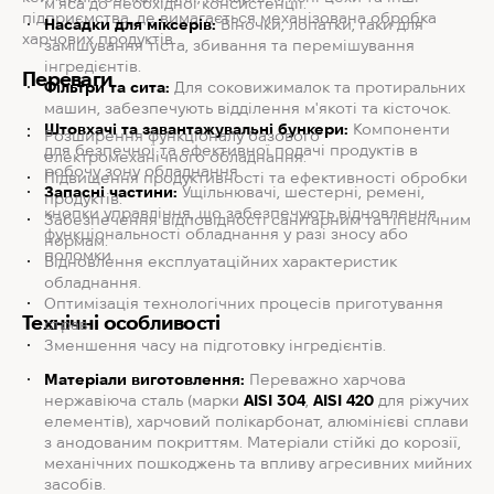
м'яса до необхідної консистенції.
підприємства, де вимагається механізована обробка
Насадки для міксерів:
Віночки, лопатки, гаки для
харчових продуктів.
замішування тіста, збивання та перемішування
інгредієнтів.
Переваги
Фільтри та сита:
Для соковижималок та протиральних
машин, забезпечують відділення м'якоті та кісточок.
Штовхачі та завантажувальні бункери:
Компоненти
Розширення функціоналу базового
для безпечної та ефективної подачі продуктів в
електромеханічного обладнання.
робочу зону обладнання.
Підвищення продуктивності та ефективності обробки
Запасні частини:
Ущільнювачі, шестерні, ремені,
продуктів.
кнопки управління, що забезпечують відновлення
Забезпечення відповідності санітарним та гігієнічним
функціональності обладнання у разі зносу або
нормам.
поломки.
Відновлення експлуатаційних характеристик
обладнання.
Оптимізація технологічних процесів приготування
Технічні особливості
страв.
Зменшення часу на підготовку інгредієнтів.
Матеріали виготовлення:
Переважно харчова
нержавіюча сталь (марки
AISI 304
,
AISI 420
для ріжучих
елементів), харчовий полікарбонат, алюмінієві сплави
з анодованим покриттям. Матеріали стійкі до корозії,
механічних пошкоджень та впливу агресивних мийних
засобів.