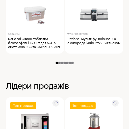
56.02.315E
WY9EPRA.0011930
C
Rational Очисні таблетки
Rational Мультифункціональна
M
безфосфатні 130 шт для SCC з
сковорода iVario Pro 2-S з тиском
ф
системою ECC та CMP 56.02.315E
Лідери продажів
Топ продаж
Топ продаж