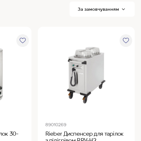
R
P
89010269
ілок 30-
Rieber Диспенсер для тарілок
з підігрівом RRV-H2