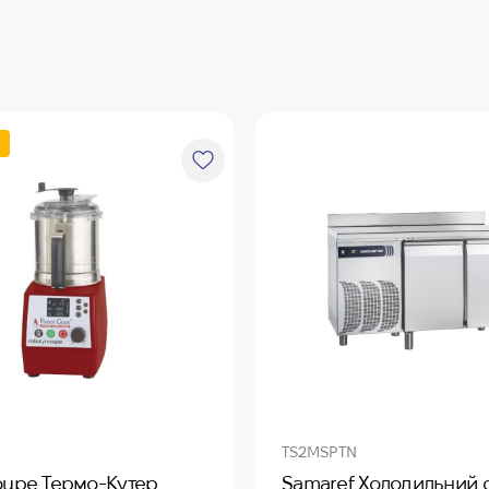
TS2MSPTN
oupe Термо-Кутер
Samaref Холодильний с