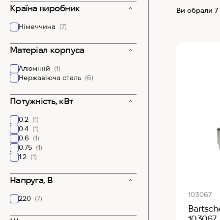
Країна виробник
Ви обрали 7
Німеччина
(7)
Матеріал корпуса
Алюміній
(1)
Нержавіюча сталь
(6)
Потужність, кВт
0.2
(1)
0.4
(1)
0.6
(1)
0.75
(1)
1.2
(1)
Напруга, В
103067
220
(7)
Bartsch
103067