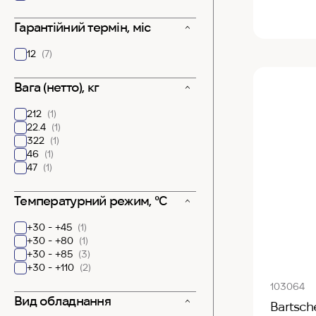
Гарантійний термін, міс
12
(7)
Вага (нетто), кг
212
(1)
22.4
(1)
322
(1)
46
(1)
47
(1)
Температурний режим, °С
+30 - +45
(1)
+30 - +80
(1)
+30 - +85
(3)
+30 - +110
(2)
103064
Вид обладнання
Bartsch