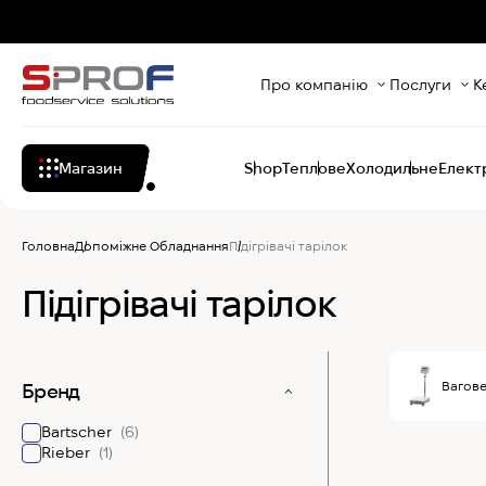
Про компанію
Послуги
К
Магазин
Shop
Теплове
Холодильне
Елект
Головна
Допоміжне Обладнання
Підігрівачі тарілок
Підігрівачі тарілок
Вагов
Бренд
Bartscher
(6)
Rieber
(1)