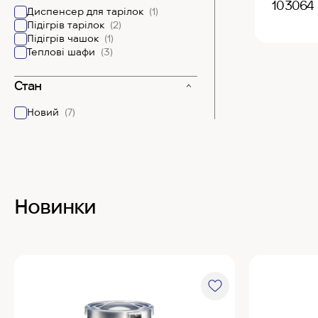
103064
Диспенсер для тарілок
(1)
Підігрів тарілок
(2)
Підігрів чашок
(1)
Теплові шафи
(3)
Стан
Новий
(7)
Новинки