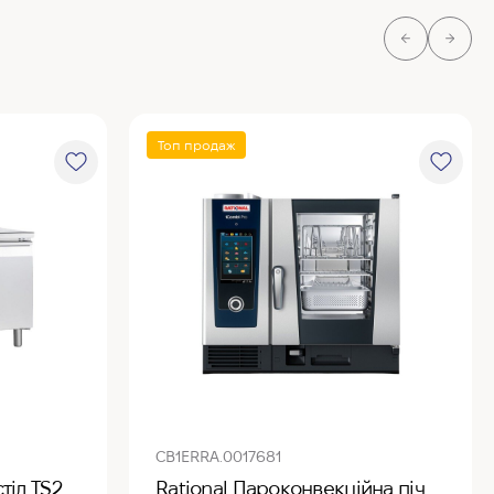
Топ продаж
CB1ERRA.0017681
тіл TS2
Rational Пароконвекційна піч