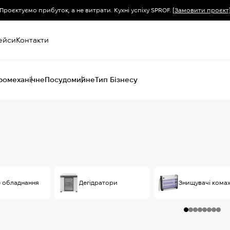
Проєктуємо прибуток, а не витрати. Кухні успіху SPROF.
[Замовити проєкт
ейси
Контакти
ромеханічне
Посудомийне
Тип Бізнесу
Пароконвектомати
Печі (хоспер) вугільні
Печі конвекційні
Хімія для
пароконвектоматів
е обладнання
Дегідратори
Знищувачі кома