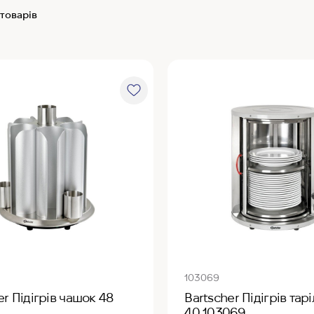
 товарів
103069
er Підігрів чашок 48
Bartscher Підігрів тар
40 103069