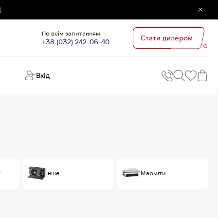
]
По всім запитанням
Стати дилером
+38 (032) 242-06-40
Вхід
Поп
П
зап
Хо
Поп
кате
G
Хо
х
Інше
Марміти
Ов
Хі
Хі