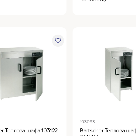
103063
er Теплова шафа 103122
Bartscher Теплова ша