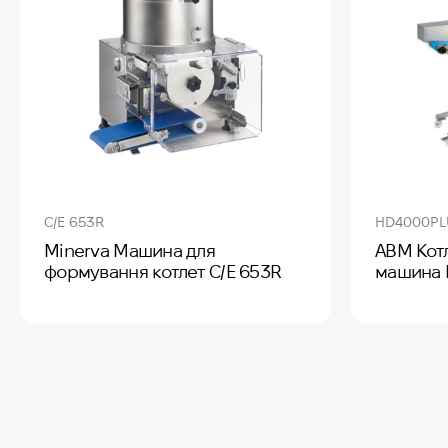
C/E 653R
HD4000PL
Minerva Машина для
ABM Кот
формування котлет C/E 653R
машина 