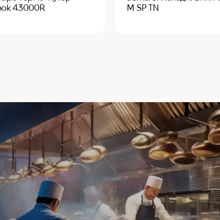
ook 43000R
M SP TN