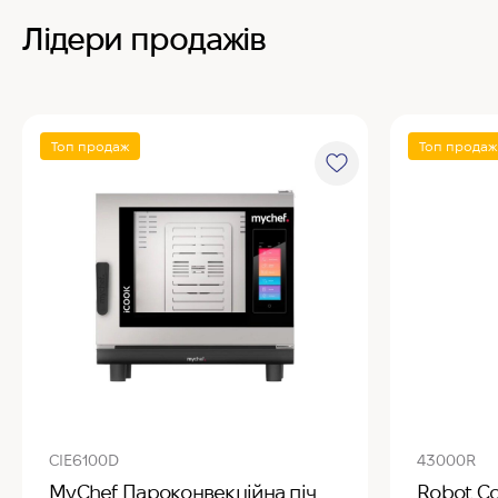
Лідери продажів
Топ продаж
Топ продаж
CIE6100D
43000R
MyChef Пароконвекційна піч
Robot C