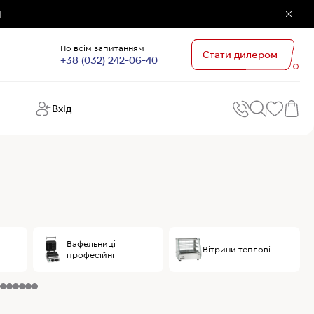
]
По всім запитанням
Стати дилером
+38 (032) 242-06-40
Вхід
Поп
П
зап
Хо
Поп
кате
G
Хо
Вафельниці
Вітрини теплові
професійні
Ов
Хі
Хі