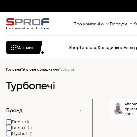
Про компанію
Послуги
К
Магазин
Shop
Теплове
Холодильне
Елект
Головна
Теплове обладнання
Турбопечі
Турбопечі
Апара
пригот
Бренд
догів
Fines
(1)
Lainox
(1)
MyChef
(1)