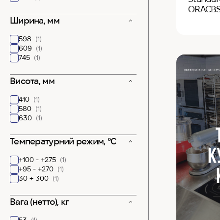
ORACB
Ширина, мм
598
(1)
609
(1)
745
(1)
Висота, мм
410
(1)
580
(1)
630
(1)
Температурний режим, °С
+100 - +275
(1)
+95 - +270
(1)
30 + 300
(1)
Вага (нетто), кг