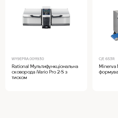
WY9EPRA.0011930
C/E 653R
Rational Мультифункціональна
Minerva
сковорода iVario Pro 2-S з
формува
тиском