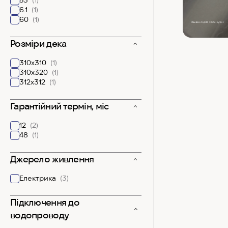
53
(1)
6.1
(1)
60
(1)
Розміри дека
310x310
(1)
310x320
(1)
312х312
(1)
Гарантійний термін, міс
12
(2)
48
(1)
Джерело живлення
Електрика
(3)
Підключення до
водопроводу