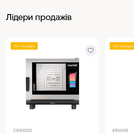
Лідери продажів
Топ продаж
Топ продаж
CIE6100D
43000R