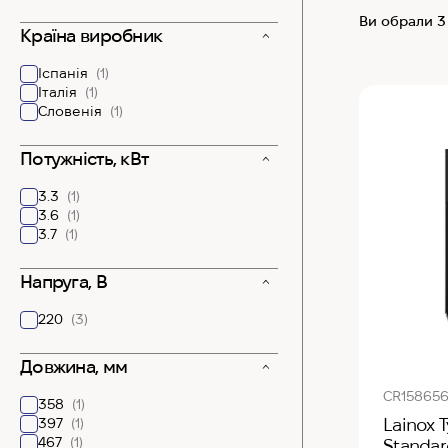
Ви обрали 3
Країна виробник
Іспанія
(1)
Італія
(1)
Словенія
(1)
Потужність, кВт
3.3
(1)
3.6
(1)
3.7
(1)
Напруга, В
220
(3)
Довжина, мм
CR15865
358
(1)
397
(1)
Lainox 
467
(1)
Standar