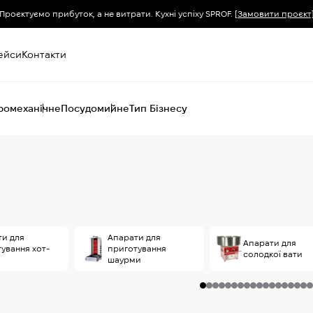
Проєктуємо прибуток, а не витрати. Кухні успіху SPROF.
[Замовити проєкт
ейси
Контакти
ромеханічне
Посудомийне
Тип Бізнесу
Пароконвектомати
Печі (хоспер) вугільні
Печі конвекційні
Хімія для
пароконвектоматів
ти для
Апарати для
Апарати для
ування хот-
приготування
солодкої вати
шаурми