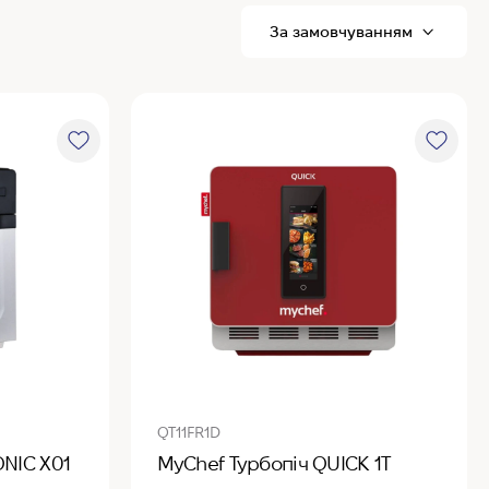
R
P
QT11FR1D
ONIC X01
MyChef Турбопіч QUICK 1T