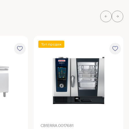
Топ продаж
CB1ERRA.0017681