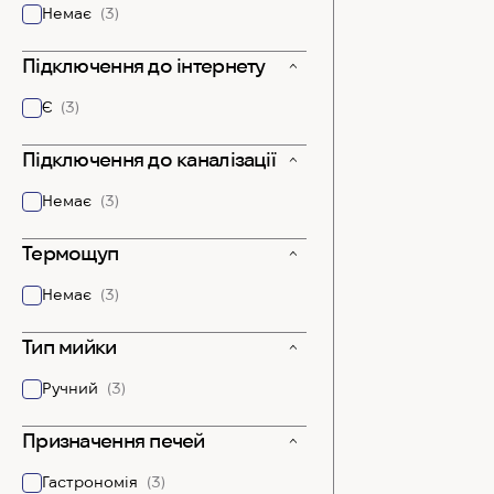
Немає
(3)
Підключення до інтернету
Є
(3)
Підключення до каналізації
Немає
(3)
Термощуп
Немає
(3)
Тип мийки
Ручний
(3)
Призначення печей
Гастрономія
(3)