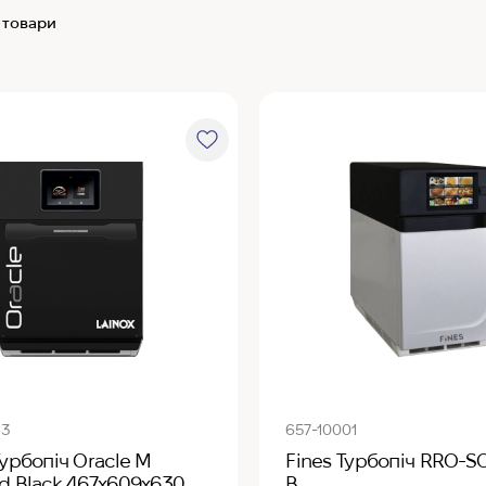
 товари
63
657-10001
Турбопіч Oracle M
Fines Турбопіч RRO-S
d Black 467х609х630
B