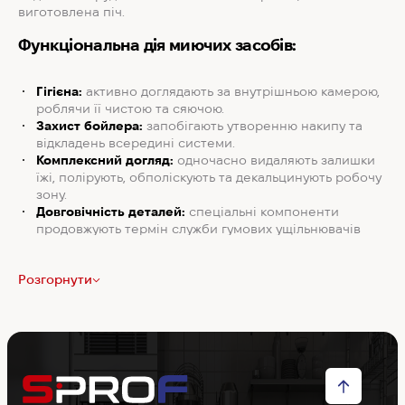
виготовлена піч.
Функціональна дія миючих засобів:
Гігієна:
активно доглядають за внутрішньою камерою,
роблячи її чистою та сяючою.
Захист бойлера:
запобігають утворенню накипу та
відкладень всередині системи.
Комплексний догляд:
одночасно видаляють залишки
їжі, полірують, обполіскують та декальцинують робочу
зону.
Довговічність деталей:
спеціальні компоненти
продовжують термін служби гумових ущільнювачів
дверцят.
Розгорнути