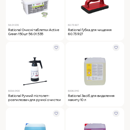
56.01.535
60.73.927
Rational Очисні таблетки Active
Rational Губка для чищення
Green 150шт 56.01.535
60.73.927
6004.0100
6006.0110
Rational Ручний пістолет-
Rational Засіб для видалення
розпилювач для ручної очистки
накипу 10 л