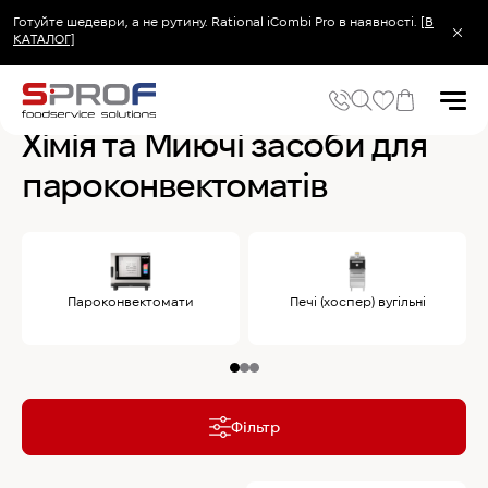
Готуйте шедеври, а не рутину. Rational iCombi Pro в наявності.
[В
КАТАЛОГ]
Головна
Печі та пароконвектомати
Хімія для пароконвектоматів
Хімія та Миючі засоби для
пароконвектоматів
Популярні запити
Холодильник
Популярні категорії
Печі та пароконвектомати
Пароконвектомати
Печі (хоспер) вугільні
Холодильне та Морозильне обладнання
Овочерізки професійні
Хімія для пароконвектоматів
Хімія для посудомийних машин
Фільтр
Популярні товари