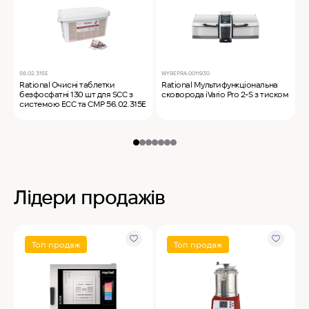
56.02.315E
WY9EPRA.0011930
C
Rational Очисні таблетки
Rational Мультифункціональна
M
безфосфатні 130 шт для SCC з
сковорода iVario Pro 2-S з тиском
ф
системою ECC та CMP 56.02.315E
Лідери продажів
Топ продаж
Топ продаж