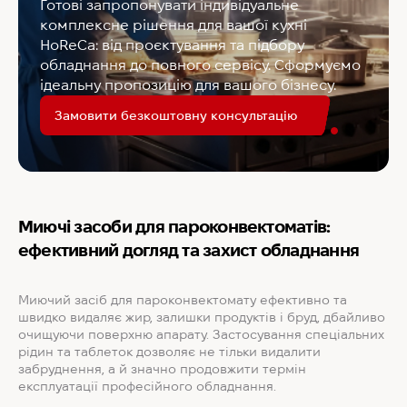
Готові запропонувати індивідуальне
комплексне рішення для вашої кухні
HoReCa: від проєктування та підбору
обладнання до повного сервісу. Сформуємо
ідеальну пропозицію для вашого бізнесу.
Замовити безкоштовну консультацію
Миючі засоби для пароконвектоматів:
ефективний догляд та захист обладнання
Миючий засіб для пароконвектомату ефективно та
швидко видаляє жир, залишки продуктів і бруд, дбайливо
очищуючи поверхню апарату. Застосування спеціальних
рідин та таблеток дозволяє не тільки видалити
забруднення, а й значно продовжити термін
експлуатації професійного обладнання.