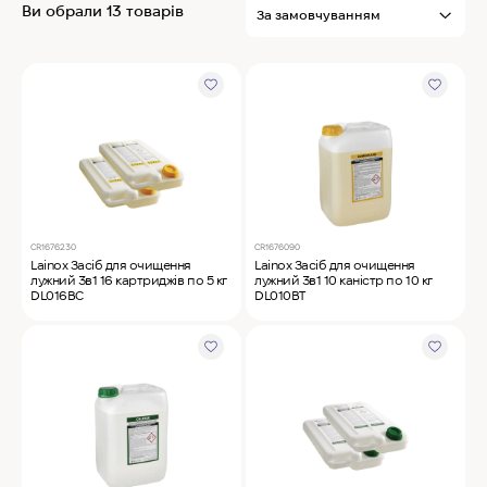
Ви обрали 13 товарів
MyChef Пароконвекційна піч Cook Master 6
GN 1/1
IRINOX Холодильна шафа N*ICE
Robot Coupe Овочерізка CL 50 24440
CR1676230
CR1676090
Lainox Засіб для очищення
Lainox Засіб для очищення
Samaref Холодильна шафа PF 600 TN
лужний 3в1 16 картриджів по 5 кг
лужний 3в1 10 каністр по 10 кг
DL016BC
DL010BT
Rational Пароконвекційна піч газова iCombi
Pro 6-1/1