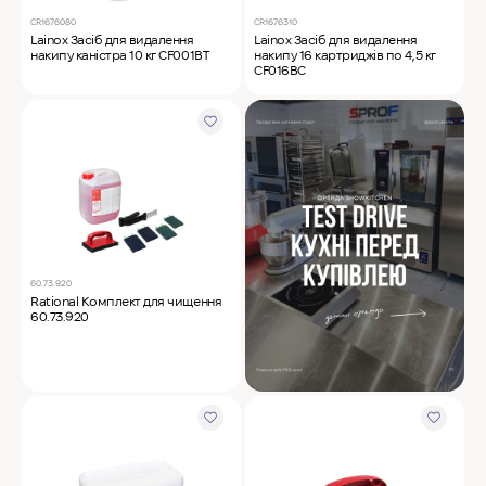
CR1676080
CR1676310
Lainox Засіб для видалення
Lainox Засіб для видалення
накипу каністра 10 кг CF001BT
накипу 16 картриджів по 4,5 кг
CF016BC
60.73.920
Rational Комплект для чищення
60.73.920