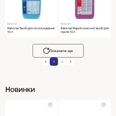
9006.0137
9006.0153
Rational Засіб для ополіскування
Rational Рідкий миючий засіб для
10 л
гриля 10 л
Показати ще
1
2
Новинки