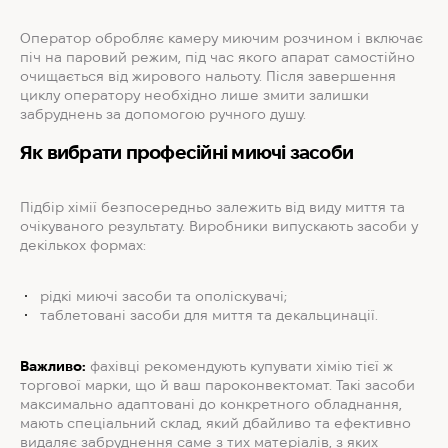
Оператор обробляє камеру миючим розчином і включає
піч на паровий режим, під час якого апарат самостійно
очищається від жирового нальоту. Після завершення
циклу оператору необхідно лише змити залишки
забруднень за допомогою ручного душу.
Як вибрати професійні миючі засоби
Підбір хімії безпосередньо залежить від виду миття та
очікуваного результату. Виробники випускають засоби у
декількох формах:
рідкі миючі засоби та ополіскувачі;
таблетовані засоби для миття та декальцинації.
Важливо:
фахівці рекомендують купувати хімію тієї ж
торгової марки, що й ваш пароконвектомат. Такі засоби
максимально адаптовані до конкретного обладнання,
мають спеціальний склад, який дбайливо та ефективно
видаляє забруднення саме з тих матеріалів, з яких