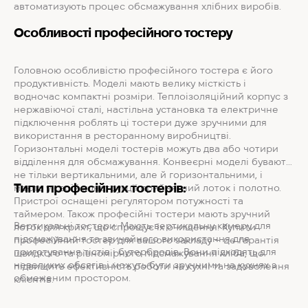
автоматизують процес обсмажування хлібних виробів.
Особливості професійного тостеру
Головною особливістю професійного тостера є його
продуктивність. Моделі мають велику місткість і
водночас компактні розміри. Теплоізоляційний корпус з
нержавіючої сталі, настільна установка та електричне
підключення роблять ці тостери дуже зручними для
використання в ресторанному виробництві.
Горизонтальні моделі тостерів можуть два або чотири
відділення для обсмажування. Конвеєрні моделі бувають
не тільки вертикальними, але й горизонтальними, і
Типи професійних тостерів:
мають у своїй конструкції прийнятний лоток і полотно.
Пристрої оснащені регулятором потужності та
таймером. Також професійні тостери мають зручний
Вертикальні тостери: Мають вертикальну камеру для
лоток для крихт, що спрощує їх очищення. Купити
підсмажування та звичайного використання для
професійний тостер для вашого закладу – це гарантія
приготування тістів і бутербродів. Вони підходять для
швидкого та рівномірного підсмажування хліба, що
невеликих обсягів і можуть бути зручними на кухнях з
підвищить ефективність роботи на кухні та задоволення
обмеженим простором.
клієнтів.