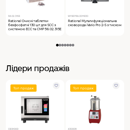
56.02.315E
WY9EPRA.0011930
C
Rational Очисні таблетки
Rational Мультифункціональна
M
безфосфатні 130 шт для SCC з
сковорода iVario Pro 2-S з тиском
ф
системою ECC та CMP 56.02.315E
Лідери продажів
Топ продаж
Топ продаж
CIE6100D
43000R
T