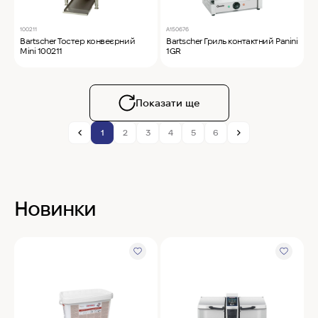
100211
A150676
Bartscher Тостер конвеєрний
Bartscher Гриль контактний Panini
Mini 100211
1GR
Показати ще
1
2
3
4
5
6
Новинки