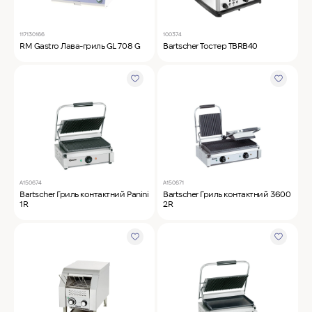
117130166
100374
RM Gastro Лава-гриль GL 708 G
Bartscher Тостер TBRB40
A150674
A150671
Bartscher Гриль контактний Panini
Bartscher Гриль контактний 3600
1R
2R