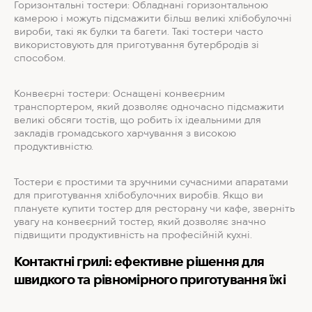
Горизонтальні тостери: Обладнані горизонтальною
камерою і можуть підсмажити більш великі хлібобулочні
вироби, такі як булки та багети. Такі тостери часто
використовують для приготування бутербродів зі
способом.
Конвеєрні тостери: Оснащені конвеєрним
транспортером, який дозволяє одночасно підсмажити
великі обсяги тостів, що робить їх ідеальними для
закладів громадського харчування з високою
продуктивністю.
Тостери є простими та зручними сучасними апаратами
для приготування хлібобулочних виробів. Якщо ви
плануєте купити тостер для ресторану чи кафе, зверніть
увагу на конвеєрний тостер, який дозволяє значно
підвищити продуктивність на професійній кухні.
Контактні грилі: ефективне рішення для
швидкого та рівномірного приготування їжі