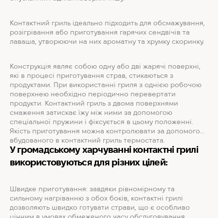
Контактний гриль ідеально підходить для обсмажування,
розігрівання або приготування гарячих сендвічів та
лаваша, утворюючи на них ароматну та хрумку скоринку.
Конструкція являє собою одну або дві жарячі поверхні,
які в процесі приготування страв, стикаються з
продуктами. При використанні гриля з однією робочою
поверхнею необхідно періодично перевертати
продукти. Контактний гриль з двома поверхнями
смаження затискає їжу між ними за допомогою
спеціальної пружини і фіксується в цьому положенні.
Якість приготування можна контролювати за допомогою
вбудованого в контактний гриль термостата.
У громадському харчуванні контактні грилі
використовуються для різних цілей:
Швидке приготування: завдяки рівномірному та
сильному нагріванню з обох боків, контактні грилі
дозволяють швидко готувати страви, що є особливо
цінним в умовах обмеженого часу обслуговування.