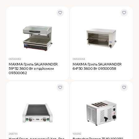
MyChef Пароконвекційна піч Cook Master 6
GN 1/1
IRINOX Холодильна шафа N*ICE
Robot Coupe Овочерізка CL 50 24440
09300062
09300058
MAXIMA Гриль SALAMANDER
MAXIMA Гриль SALAMANDER
59*32 3600 Вт з підйомом
64*30 3600 Вт 09300058
09300062
Samaref Холодильна шафа PF 600 TN
Rational Пароконвекційна піч газова iCombi
Pro 6-1/1
268735
100292
Hendi Гриль роликовий Хот-Дог,
Bartscher Тостер TS40 100292