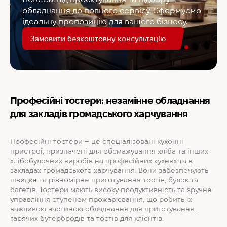
обладнання до повного сервісу. Сформуємо
ідеальну пропозицію для вашого бізнесу.
Замовити безкоштовну консультацію
Професійні тостери: незамінне обладнання
для закладів громадського харчування
Професійні тостери – це спеціалізовані кухонні
пристрої, призначені для обсмажування хліба та інших
хлібобулочних виробів на професійних кухнях та в
закладах громадського харчування. Вони забезпечують
швидке та рівномірне приготування тостів, булок та
багетів. Тостери мають високу продуктивність та зручне
управління ступенем прожарювання, що робить їх
важливою частиною обладнання для приготування
гарячих бутербродів та тостів для клієнтів.