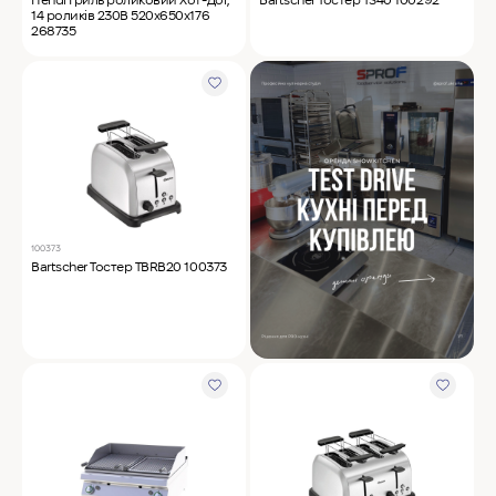
14 роликів 230В 520х650х176
268735
100373
Bartscher Тостер TBRB20 100373