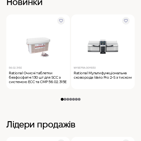
Новинки
56.02.315E
WY9EPRA.0011930
C
Rational Очисні таблетки
Rational Мультифункціональна
M
безфосфатні 130 шт для SCC з
сковорода iVario Pro 2-S з тиском
ф
системою ECC та CMP 56.02.315E
Лідери продажів