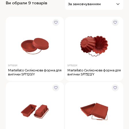
Ви обрали 9 товарів
MyChef Пароконвекційна піч Cook Master 6
GN 1/1
IRINOX Холодильна шафа N*ICE
Robot Coupe Овочерізка CL 50 24440
SFT120/Y
SFT522/Y
Martellato Силіконова форма для
Martellato Силіконова форма для
Samaref Холодильна шафа PF 600 TN
випічки SFT120/Y
випічки SFT522/Y
Rational Пароконвекційна піч газова iCombi
Pro 6-1/1