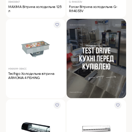
09400847
G-RI14033V
MAXIMA Вітрина холодильна 125
Forcar Вітрина холодильна G-
л
RI14033V
H94AXM-08ACC
Tecfrigo Холодильна вітрина
ARMONIA 4 FISHING