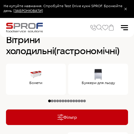
Не купуйте навмання. Спробуйте Test Drive кухні SPROF. Бронюйте
день.
[ЗАБРОНЮВАТИ]
Головна
Холодильне та Морозильне обладнання
Вітрини холодильні(га
Вітрини
холодильні(гастрономічні)
Популярні запити
Холодильник
Популярні категорії
Печі та пароконвектомати
Бонети
Бункери для льоду
Холодильне та Морозильне обладнання
Овочерізки професійні
Хімія для пароконвектоматів
Хімія для посудомийних машин
Фільтр
Популярні товари