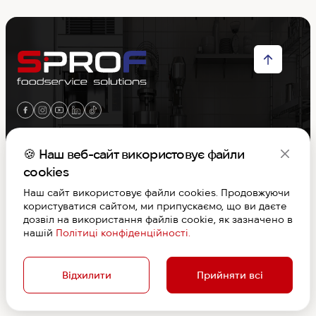
Меню
🍪 Наш веб-сайт використовує файли
cookies
Контакти
Наш сайт використовує файли cookies. Продовжуючи
користуватися сайтом, ми припускаємо, що ви даєте
Графік роботи
дозвіл на використання файлів cookie, як зазначено в
нашій
Політиці конфіденційності.
S-PROF © Copyright 2026. Вcі права захищені
Договір публічної оферти
Відхилити
Прийняти всі
Дизайн та розробка