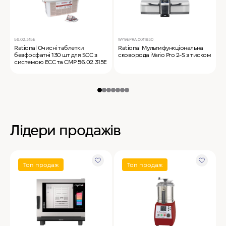
56.02.315E
WY9EPRA.0011930
C
Rational Очисні таблетки
Rational Мультифункціональна
M
безфосфатні 130 шт для SCC з
сковорода iVario Pro 2-S з тиском
ф
системою ECC та CMP 56.02.315E
Лідери продажів
Топ продаж
Топ продаж