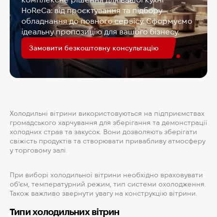
HoReCa: від проєктування та підбору
обладнання до повного сервісу. Сформуємо
ідеальну пропозицію для вашого бізнесу.
Замовити безкоштовну консультацію
Холодильні вітрини використовуються на підприємствах
громадського харчування для зберігання та демонстрації
холодних страв та закусок. Вони дозволяють зберігати
свіжість продуктів та створювати привабливу атмосферу
у торговому залі.
При виборі холодильної вітрини необхідно враховувати
об'єм, температурний режим, тип системи охолодження.
Також важливо звернути увагу на конструкцію вітрини.
Типи холодильних вітрин