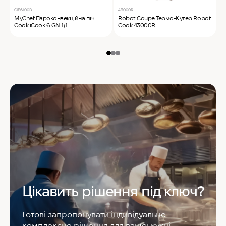
CIE6100D
43000R
T
MyChef Пароконвекційна піч
Robot Coupe Термо-Кутер Robot
S
Cook iCook 6 GN 1/1
Cook 43000R
S
Цікавить рішення під ключ?
Готові запропонувати індивідуальне
комплексне рішення для вашої кухні