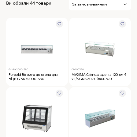
Ви обрали 44 товари
MyChef Пароконвекційна піч Cook Master 6
GN 1/1
IRINOX Холодильна шафа N*ICE
Robot Coupe Овочерізка CL 50 24440
G-VRX2000-380
09400320
Forcold Вітрина до стола для
MAXIMA Стіл-саладетта 120 см 4
Samaref Холодильна шафа PF 600 TN
піци G-VRX2000-380
х 1/3 GN 230V 09400320
Rational Пароконвекційна піч газова iCombi
Pro 6-1/1