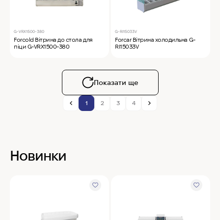
G-VRX1500-380
G-RI15033V
Forcold Вітрина до стола для
Forcar Вітрина холодильна G-
піци G-VRX1500-380
RI15033V
Показати ще
1
2
3
4
Новинки