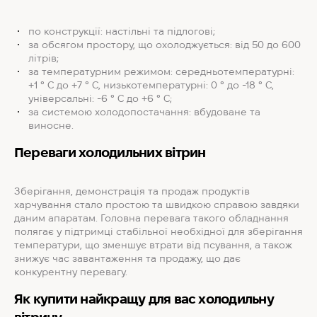
по конструкції: настільні та підлогові;
за обсягом простору, що охолоджується: від 50 до 600
літрів;
за температурним режимом: середньотемпературні:
+1 ° С до +7 ° С, низькотемпературні: 0 ° до -18 ° С,
універсальні: -6 ° С до +6 ° С;
за системою холодопостачання: вбудоване та
виносне.
Переваги холодильних вітрин
Зберігання, демонстрація та продаж продуктів
харчування стало простою та швидкою справою завдяки
даним апаратам. Головна перевага такого обладнання
полягає у підтримці стабільної необхідної для зберігання
температури, що зменшує втрати від псування, а також
знижує час завантаження та продажу, що дає
конкурентну перевагу.
Як купити найкращу для вас холодильну