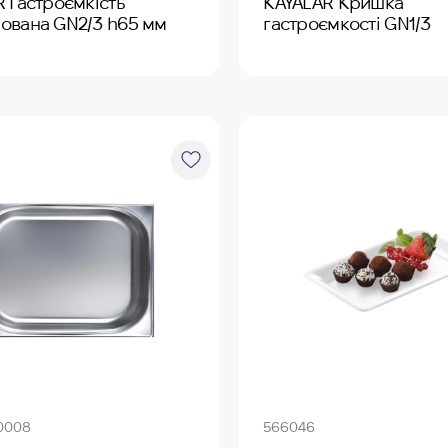
 Гастроємкість
KAYALAR Кришка
ована GN2/3 h65 мм
гастроємкості GN1/3
0008
566046