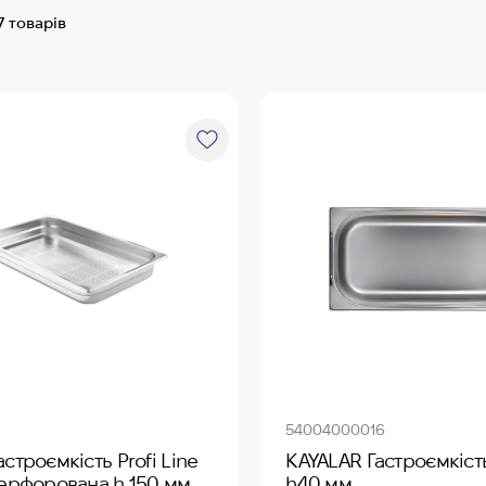
7 товарів
54004000016
астроємкість Profi Line
KAYALAR Гастроємкіст
перфорована h 150 мм
h40 мм