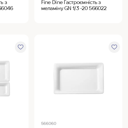
ь з
Fine Dine Гастроємність з
566046
меламіну GN 1/3 -20 566022
566060