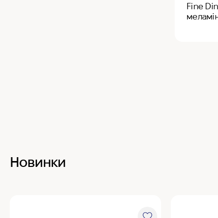
Fine Di
меламін
Новинки