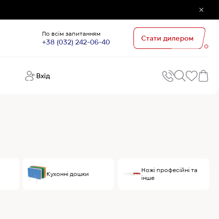
По всім запитанням
Стати дилером
+38 (032) 242-06-40
Вхід
Поп
П
зап
Хо
Поп
кате
G
Хо
Ножі професійні та
Кухонні дошки
інше
Ов
Хі
Хі