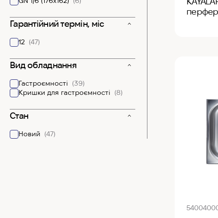
GN 1/6 (176х162)
(6)
KAYALAR
перфер
Гарантійний термін, міс
12
(47)
Вид обладнання
Гастроємності
(39)
Кришки для гастроємності
(8)
Стан
Новий
(47)
5400400