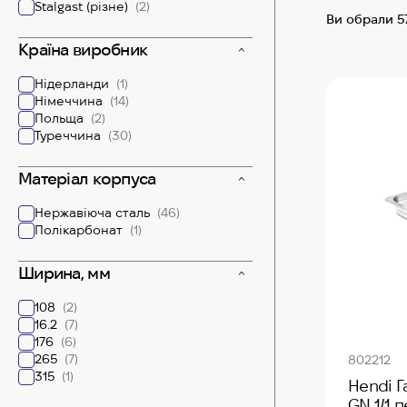
Stalgast (різне)
(2)
Ви обрали 5
Країна виробник
Нідерланди
(1)
Німеччина
(14)
Польща
(2)
Туреччина
(30)
Матеріал корпуса
Нержавіюча сталь
(46)
Полікарбонат
(1)
Ширина, мм
108
(2)
16.2
(7)
176
(6)
265
(7)
802212
315
(1)
Hendi Г
GN 1/1 