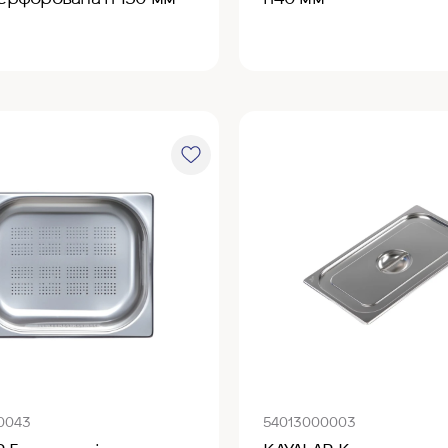
0043
54013000003