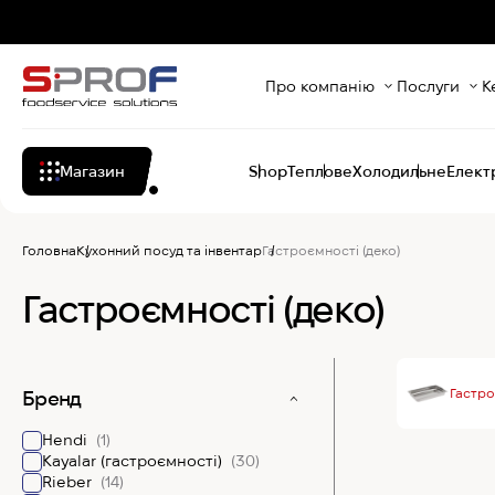
Про компанію
Послуги
К
Магазин
Shop
Теплове
Холодильне
Елект
Головна
Кухонний посуд та інвентар
Гастроємності (деко)
Гастроємності (деко)
Гастро
Бренд
Hendi
(1)
Kayalar (гастроємності)
(30)
Rieber
(14)