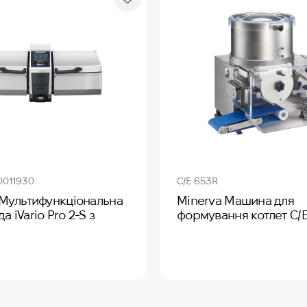
0011930
C/E 653R
 Мультифункціональна
Minerva Машина для
а iVario Pro 2-S з
формування котлет C/