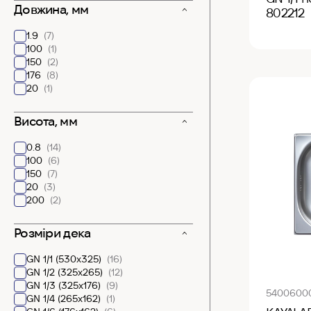
Довжина, мм
802212
1.9
(7)
100
(1)
150
(2)
176
(8)
20
(1)
Висота, мм
0.8
(14)
100
(6)
150
(7)
20
(3)
200
(2)
Розміри дека
GN 1/1 (530х325)
(16)
GN 1/2 (325х265)
(12)
GN 1/3 (325х176)
(9)
5400600
GN 1/4 (265x162)
(1)