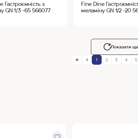
ne Гастроємність з
Fine Dine Гастроємніст
у GN 1/3 -65 566077
меламіну GN 1/2 -20 5
Показати щ
1
2
3
4
5