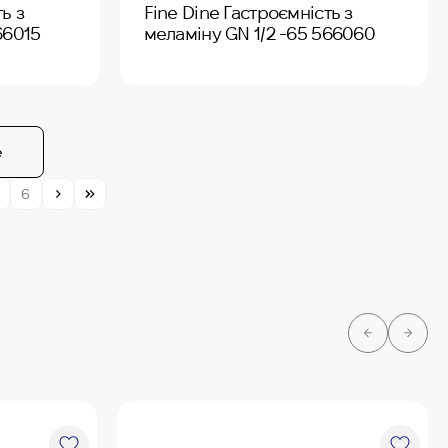
ь з
Fine Dine Гастроємність з
66015
меламіну GN 1/2 -65 566060
е
6