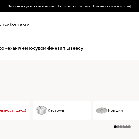
Зупинка кухні - це збитки. Наш сервіс поруч.
[Викликати майстра]
ейси
Контакти
ромеханічне
Посудомийне
Тип Бізнесу
Пароконвектомати
Печі (хоспер) вугільні
Печі конвекційні
Хімія для
пароконвектоматів
ємності (деко)
Каструлі
Кришки