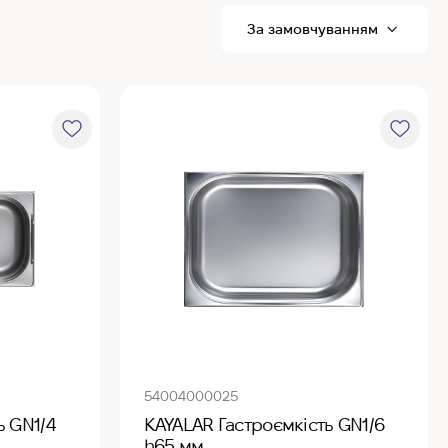
R
P
54004000025
ь GN1/4
KAYALAR Гастроємкість GN1/6
h65 мм