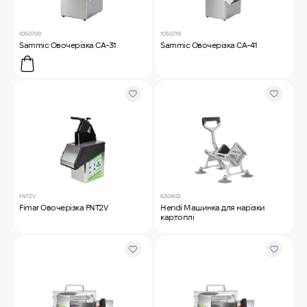
1050700
1050719
Sammic Овочерізка CA-31
Sammic Овочерізка CA-41
FNT2V
630402
Fimar Овочерізка FNT2V
Hendi Машинка для нарізки
картоплі