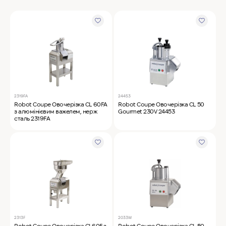
MyChef Пароконвекційна піч Cook Master 6
GN 1/1
IRINOX Холодильна шафа N*ICE
Robot Coupe Овочерізка CL 50 24440
2319FA
24453
Robot Coupe Овочерізка CL 60FA
Robot Coupe Овочерізка CL 50
з алюмінієвим важелем, нерж
Gourmet 230V 24453
сталь 2319FA
Samaref Холодильна шафа PF 600 TN
Rational Пароконвекційна піч газова iCombi
Pro 6-1/1
2313F
2033W
Robot Coupe Овочерізка CL60F з
Robot Coupe Овочерізка CL 50