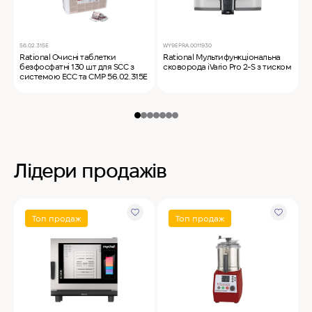
56.02.315E
WY9EPRA.0011930
C
Rational Очисні таблетки
Rational Мультифункціональна
M
безфосфатні 130 шт для SCC з
сковорода iVario Pro 2-S з тиском
ф
системою ECC та CMP 56.02.315E
Лідери продажів
Топ продаж
Топ продаж