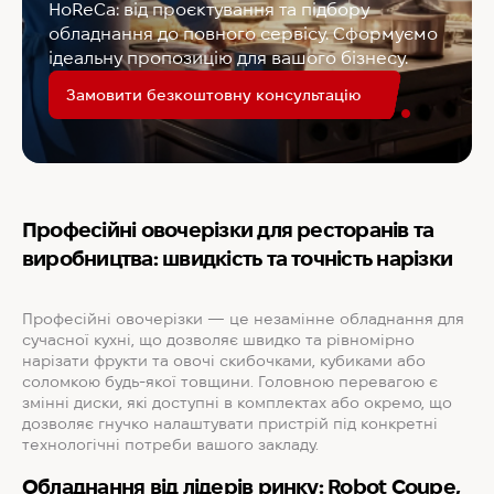
HoReCa: від проєктування та підбору
обладнання до повного сервісу. Сформуємо
ідеальну пропозицію для вашого бізнесу.
Замовити безкоштовну консультацію
Професійні овочерізки для ресторанів та
виробництва: швидкість та точність нарізки
Професійні овочерізки — це незамінне обладнання для
сучасної кухні, що дозволяє швидко та рівномірно
нарізати фрукти та овочі скибочками, кубиками або
соломкою будь-якої товщини. Головною перевагою є
змінні диски, які доступні в комплектах або окремо, що
дозволяє гнучко налаштувати пристрій під конкретні
технологічні потреби вашого закладу.
Обладнання від лідерів ринку: Robot Coupe,