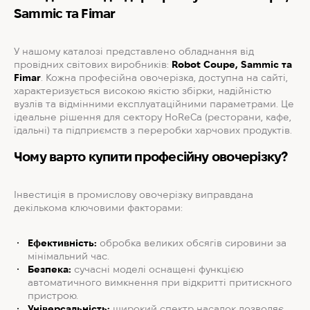
Sammic та Fimar
У нашому каталозі представлено обладнання від
провідних світових виробників:
Robot Coupe, Sammic та
Fimar
. Кожна професійна овочерізка, доступна на сайті,
характеризується високою якістю збірки, надійністю
вузлів та відмінними експлуатаційними параметрами. Це
ідеальне рішення для сектору HoReCa (ресторани, кафе,
їдальні) та підприємств з переробки харчових продуктів.
Чому варто купити професійну овочерізку?
Інвестиція в промислову овочерізку виправдана
декількома ключовими факторами:
Ефективність:
обробка великих обсягів сировини за
мінімальний час.
Безпека:
сучасні моделі оснащені функцією
автоматичного вимкнення при відкритті притискного
пристрою.
Універсальність:
широкий спектр насадок дозволяє