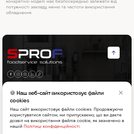
конкретної моделі має безпосередньо залежати від
потужності закладу, меню та частоти використання
обладнання.
Меню
🍪 Наш веб-сайт використовує файли
cookies
Контакти
Наш сайт використовує файли cookies. Продовжуючи
користуватися сайтом, ми припускаємо, що ви даєте
Графік роботи
дозвіл на використання файлів cookie, як зазначено в
нашій
Політиці конфіденційності.