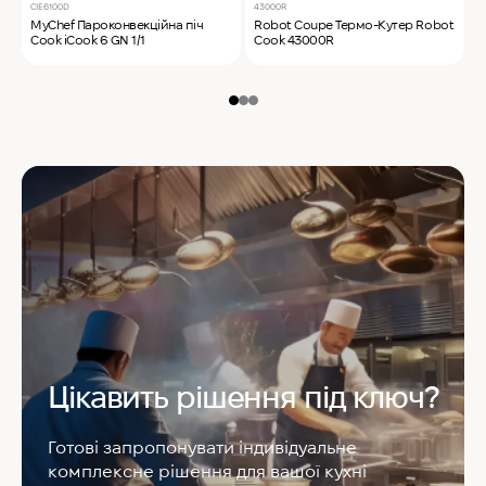
CIE6100D
43000R
T
MyChef Пароконвекційна піч
Robot Coupe Термо-Кутер Robot
S
Cook iCook 6 GN 1/1
Cook 43000R
S
Цікавить рішення під ключ?
Готові запропонувати індивідуальне
комплексне рішення для вашої кухні