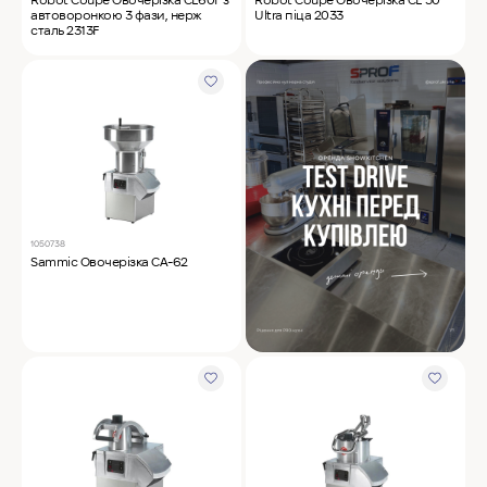
автоворонкою 3 фази, нерж
Ultra піца 2033
сталь 2313F
1050738
Sammic Овочерізка CA-62