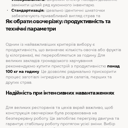
замінити цілий ряд кухонного інвентарю.
Стандартизація:
ідеально ідентичні шматочки
забезпечують привабливий вигляд страв та
Як обрати овочерізку: продуктивність та
рівномірну термічну обробку.
технічні параметри
Одним із найважливіших критеріїв вибору є
продуктивність, що визначає кількість овочів або фруктів
(у кілограмах), які переробляються за годину. Для
великих закладів громадського харчування
рекомендуємо купити пристрій з продуктивністю
понад
100 кг на годину
. Це дозволяє радикально прискорити
процес заготівлі інгредієнтів для салатів, перших та
других страв.
Надійність при інтенсивних навантаженнях
Для великих ресторанів та цехів вкрай важливо, щоб
конструкція овочерізки була розрахована на
безперервну роботу. Це запобігає перегріву двигуна та
гарантує стабільну роботу протягом усієї зміни. Вибір