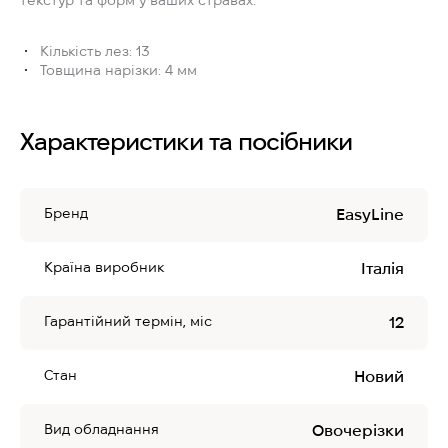
текстур та форм у ваших стравах.
Кількість лез: 13
Товщина нарізки: 4 мм
Характеристики та посібники
Бренд
EasyLine
Країна виробник
Італія
Гарантійний термін, міс
12
Стан
Новий
Вид обладнання
Овочерізки