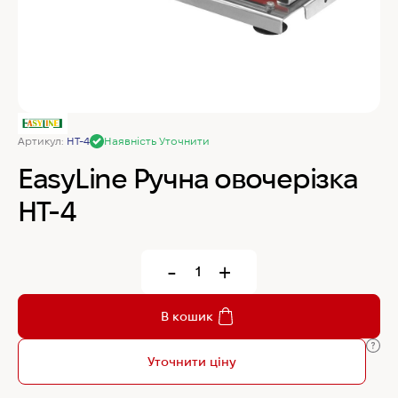
MyChef Пароконвекційна піч Cook Master 6
GN 1/1
IRINOX Холодильна шафа N*ICE
Артикул:
HT-4
Наявність Уточнити
Robot Coupe Овочерізка CL 50 24440
EasyLine Ручна овочерізка
HT-4
Samaref Холодильна шафа PF 600 TN
-
+
Rational Пароконвекційна піч газова iCombi
Pro 6-1/1
В кошик
Уточнити ціну