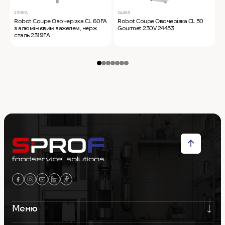
2319FA
24453
2
Robot Coupe Овочерізка CL 60FA
Robot Coupe Овочерізка CL 50
R
з алюмінієвим важелем, нерж
Gourmet 230V 24453
а
сталь 2319FA
с
Меню