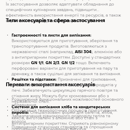
Їх застосування дозволяє адаптувати обладнання до
специфічних кулінарних завдань, підвищити
ефективність використання енергії та ресурсів, а також
Типи аксесуарів та сфера застосування
спростити процедури обслуговування.
Гастроємності та листи для випікання:
Використовуються для приготування, зберігання та
транспортування продуктів. Виготовляються з
нержавіючої сталі (наприклад,
AISI 304
), алюмінію або
з антипригарним покриттям. Доступні у стандартних
розмірах
GN 1/1
,
GN 2/3
,
GN 1/2
тощо. Включають
перфоровані варіанти для приготування на пару та
дренажу, а також суцільні для запікання та випікання.
Решітки та підставки:
Призначені для грилювання,
Переваги використання аксесуарів
смаження, охолодження або підтримки продуктів у
печі. Забезпечують циркуляцію гарячого повітря та
стікання жиру. Можуть бути хромованими або з
Розширення функціональних можливостей основного
нержавіючої сталі.
обладнання.
Системи для випікання хліба та кондитерських
Оптимізація технологічних процесів приготування.
виробів:
Спеціалізовані форми для багетів, хліба,
Забезпечення рівномірного розподілу тепла та
кексів, виготовлені з алюмінію або сталі з
вологи.
антипригарним покриттям. Сприяють рівномірному
Підвищення гігієнічних стандартів та спрощення
пропіканню та формуванню виробів.