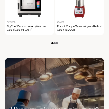
CIE6100D
43000R
T
MyChef Пароконвекційна піч
Robot Coupe Термо-Кутер Robot
S
Cook iCook 6 GN 1/1
Cook 43000R
S