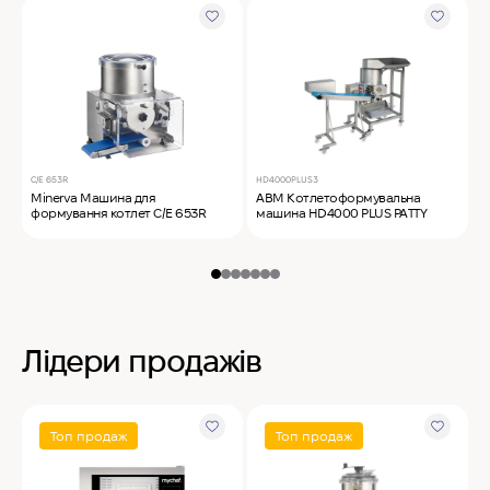
C/E 653R
HD4000PLUS3
F
Minerva Машина для
ABM Котлетоформувальна
A
формування котлет C/E 653R
машина HD4000 PLUS PATTY
м
Лідери продажів
Топ продаж
Топ продаж