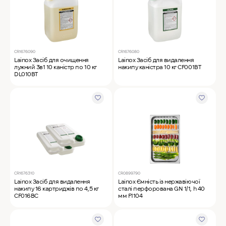
CR1676090
CR1676080
Lainox Засіб для очищення
Lainox Засіб для видалення
лужний 3в1 10 каністр по 10 кг
накипу каністра 10 кг CF001BT
DL010BT
CR1676310
CR0899790
Lainox Засіб для видалення
Lainox Ємність із нержавіючої
накипу 16 картриджів по 4,5 кг
сталі перфорована GN 1/1, h 40
CF016BC
мм F1104