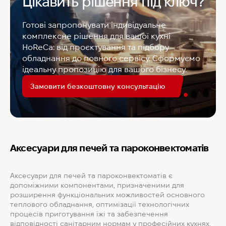
Цікавить рішення під ключ?
Готові запропонувати індивідуальне
комплексне рішення для вашої кухні
HoReCa: від проєктування та підбору
обладнання до повного сервісу. Сформуємо
ідеальну пропозицію для вашого бізнесу.
Замовити безкоштовну консультацію
Аксесуари для печей та пароконвектоматів
Аксесуари для печей та пароконвектоматів є
допоміжними компонентами, призначеними для
розширення функціональних можливостей основного
теплового обладнання, оптимізації технологічних
процесів приготування їжі та забезпечення
відповідності санітарним нормам у професійних кухнях.