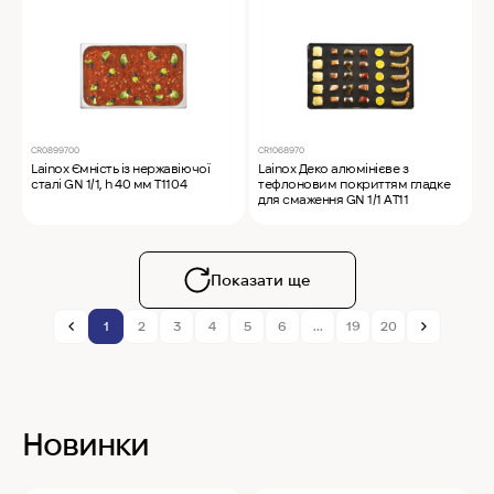
CR0899700
CR1068970
Lainox Ємність із нержавіючої
Lainox Деко алюмінієве з
сталі GN 1/1, h 40 мм T1104
тефлоновим покриттям гладке
для смаження GN 1/1 AT11
Показати ще
1
2
3
4
5
6
...
19
20
Новинки