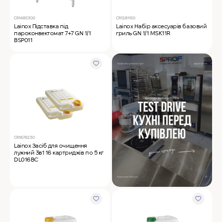
CR1485300
CR1281150
Lainox Підставка під
Lainox Набір аксесуарів базовий
пароконвектомат 7+7 GN 1/1
гриль GN 1/1 MSK11R
BSP011
CR1676230
Lainox Засіб для очищення
лужний 3в1 16 картриджів по 5 кг
DL016BC