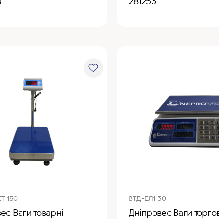
в
281253
Т 150
ВТД-ЕЛ1 30
ес Ваги товарні
Дніпровес Ваги торгов