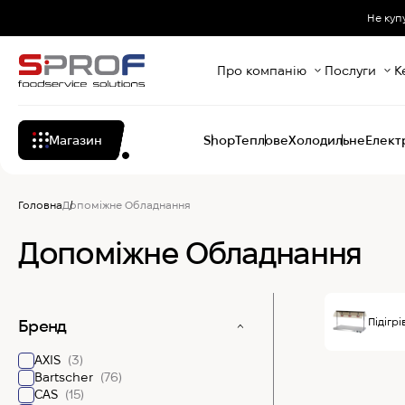
Не куп
Про компанію
Послуги
К
Магазин
Shop
Теплове
Холодильне
Елект
Головна
Допоміжне Обладнання
Допоміжне Обладнання
Підігрі
Бренд
AXIS
(3)
Bartscher
(76)
CAS
(15)