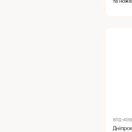
та ножі
ВПД-405Е
Дніпров