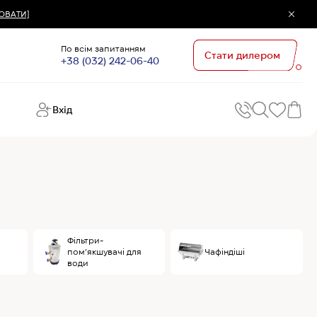
ЮВАТИ]
По всім запитанням
Стати дилером
+38 (032) 242-06-40
Вхід
Поп
П
зап
Хо
Поп
кате
G
Фільтри-
Хо
пом’якшувачі для
Чафіндіші
Ов
води
Хі
Хі