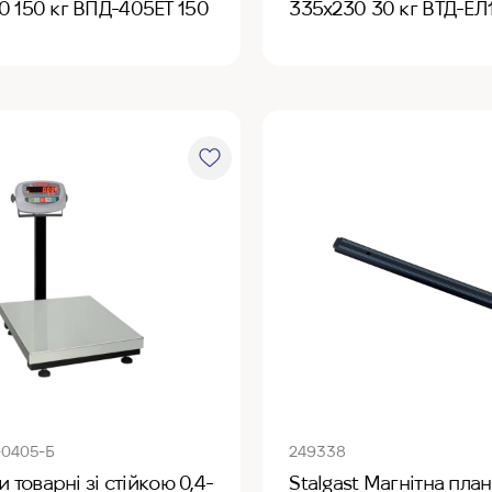
 150 кг ВПД-405ЕТ 150
335х230 30 кг ВТД-ЕЛ
-0405-Б
249338
и товарні зі стійкою 0,4-
Stalgast Магнітна пла