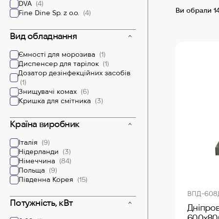
DVA
(4)
Ви обрали 1
Fine Dine Sp. z o.o.
(4)
Вид обладнання
Ємності для морозива
(1)
Диспенсер для тарілок
(1)
Дозатор дезінфекційних засобів
(1)
Знищувачі комах
(6)
Кришка для смітника
(3)
Країна виробник
Італія
(9)
Нідерланди
(3)
Німеччина
(84)
Польща
(9)
Південна Корея
(15)
ВПД-608
Потужність, кВт
Дніпров
600х800