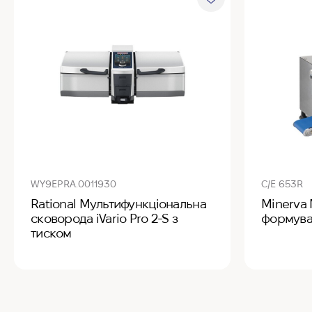
WY9EPRA.0011930
C/E 653R
Rational Мультифункціональна
Minerva
сковорода iVario Pro 2-S з
формува
тиском