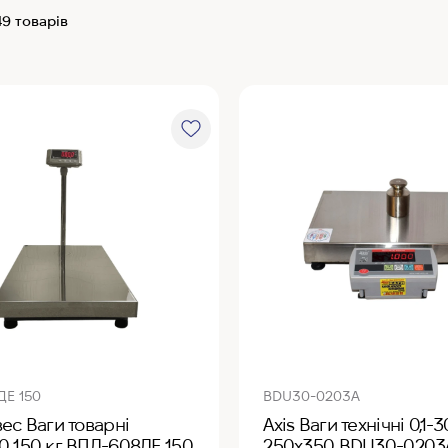
49 товарів
ДЕ 150
BDU30-0203А
ес Ваги товарні
Axis Ваги технічні 0,1-3
 150 кг ВПД-608ДЕ 150
250х350 BDU30-0203