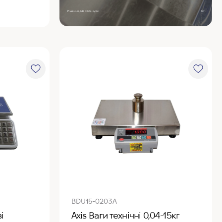
BDU15-0203А
і
Axis Ваги технічні 0,04-15кг