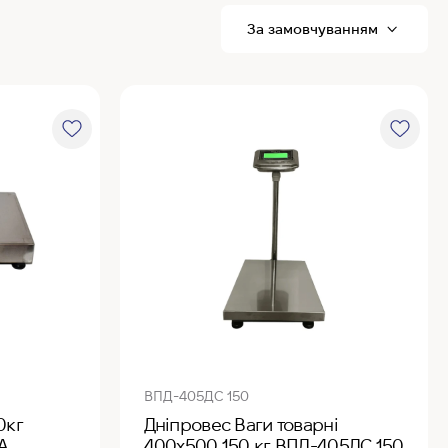
R
P
ВПД-405ДС 150
0кг
Дніпровес Ваги товарні
А
400х500 150 кг ВПД-405ДС 150