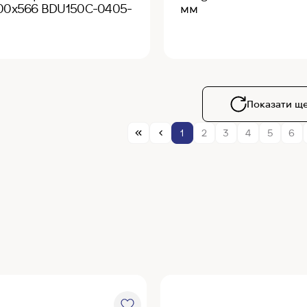
400х566 BDU150C-0405-
мм
Показати щ
1
2
3
4
5
6