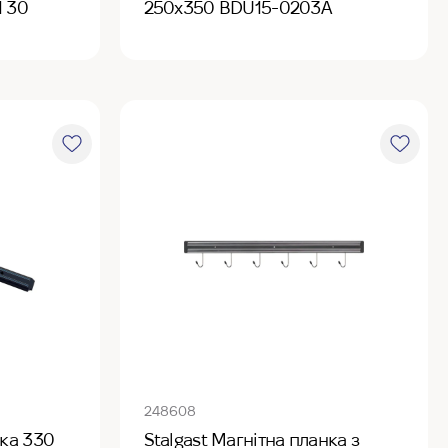
1 30
250х350 BDU15-0203А
248608
нка 330
Stalgast Магнітна планка з