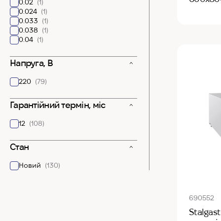
0.02
(1)
0.024
(1)
0.033
(1)
0.038
(1)
0.04
(1)
Напруга, В
220
(79)
Гарантійний термін, міс
12
(108)
Стан
Новий
(130)
690552
Stalgas