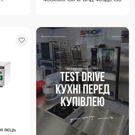
я яєць