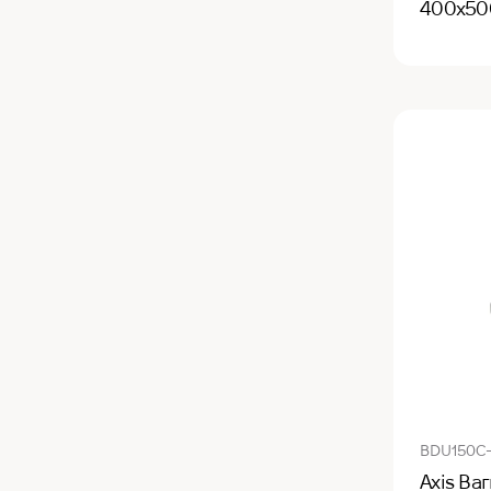
400х500
BDU150C
Axis Ваг