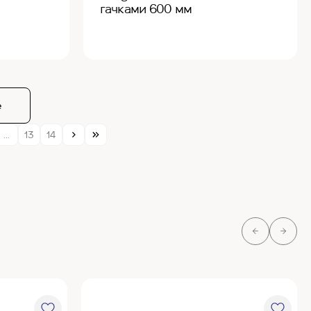
гачками 600 мм
е
...
13
14