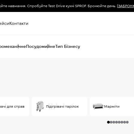
уйте навмання. Спробуйте Test Drive кухні SPROF. Бронюйте день.
[ЗАБРОН
ейси
Контакти
ромеханічне
Посудомийне
Тип Бізнесу
Пароконвектомати
Печі (хоспер) вугільні
Печі конвекційні
Хімія для
пароконвектоматів
вачі для страв
Підігрівачі тарілок
Марміти