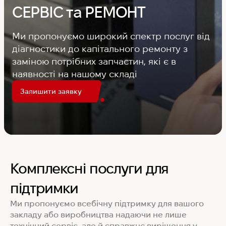
СЕРВІС та РЕМОНТ
MyChef Пароконвекційна піч Cook Master 6
GN 1/1
Ми пропонуємо широкий спектр послуг від
діагностики до капітального ремонту з
IRINOX Холодильна шафа N*ICE
заміною потрібних запчастин, які є в
наявності на нашому складі
Robot Coupe Овочерізка CL 50 24440
Залишити заявку
Samaref Холодильна шафа PF 600 TN
Rational Пароконвекційна піч газова iCombi
Комплексні послуги для
Pro 6-1/1
підтримки
Ми пропонуємо всебічну підтримку для вашого
закладу або виробництва надаючи не лише
технічний сервіс, але й справжнє вирішення у