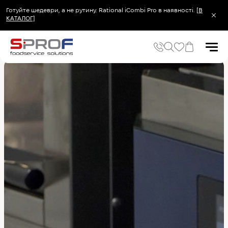
Готуйте шедеври, а не рутину. Rational iCombi Pro в наявності.
[В
КАТАЛОГ]
Головна
Послуги
СЕРВІС та РЕМОНТ
Популярні запити
Холодильник
Популярні категорії
Печі та пароконвектомати
Холодильне та Морозильне обладнання
Овочерізки професійні
Хімія для пароконвектоматів
Хімія для посудомийних машин
Популярні товари