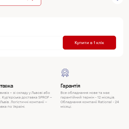
R
Купити в 1 клік
P
тавка
Гарантія
ивіз – зі складу у Львові або
Все обладнання нове та має
. Кур'єрська доставка SPROF –
гарантійний термін - 12 місяців.
 Львів. Логістичні компанії –
Обладнання компанії Rational - 24
вка по Україні.
місяці.