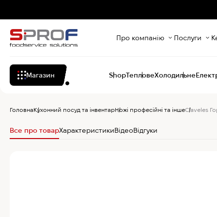
Про компанію
Послуги
К
Магазин
Shop
Теплове
Холодильне
Елект
Головна
Кухонний посуд та інвентар
Ножі професійні та інше
Claveles Г
Все про товар
Характеристики
Відео
Відгуки