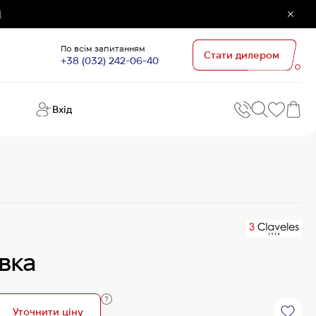
]
По всім запитанням
Стати дилером
+38 (032) 242-06-40
Вхід
Поп
П
зап
Хо
Поп
кате
G
Хо
авка
Ов
Хі
Хі
Уточнити ціну