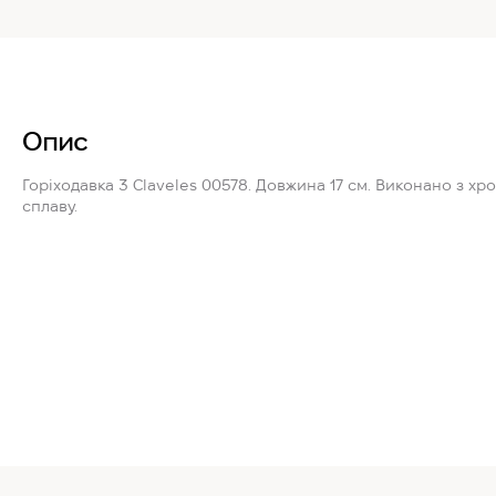
Опис
Горіходавка
3 Claveles 00578
. Довжина 17 см. Виконано з х
сплаву.