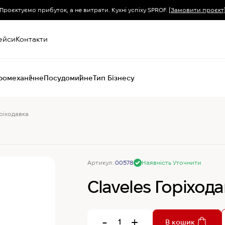
Проєктуємо прибуток, а не витрати. Кухні успіху SPROF.
[Замовити проєкт
ейси
Контакти
ромеханічне
Посудомийне
Тип Бізнесу
оріходавка
Пароконвектомати
Печі (хоспер) вугільні
Печі конвекційні
Хімія для
пароконвектоматів
Артикул:
00578
Наявність Уточнити
Claveles Горіход
-
+
В кошик