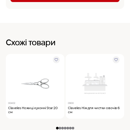
Схожі товари
00402
0900
2
Claveles Ножиці кухонні Star 20
Claveles Ніж для чистки овочів 6
S
см
см