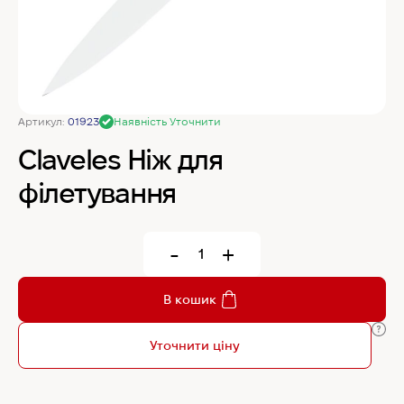
MyChef Пароконвекційна піч Cook Master 6
GN 1/1
IRINOX Холодильна шафа N*ICE
Артикул:
01923
Наявність Уточнити
Claveles Ніж для
Robot Coupe Овочерізка CL 50 24440
філетування
Samaref Холодильна шафа PF 600 TN
-
+
Rational Пароконвекційна піч газова iCombi
В кошик
Pro 6-1/1
Уточнити ціну