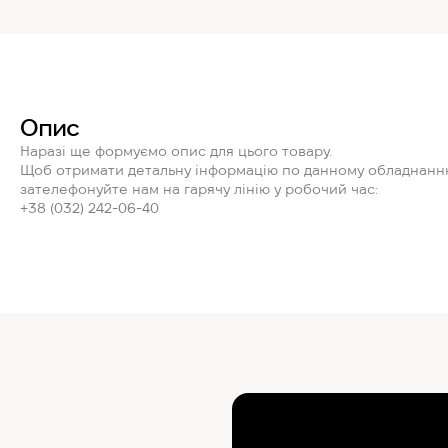
Опис
Наразі ще формуємо опис для цього товару.
Щоб отримати детальну інформацію по данному обладнанн
зателефонуйте нам на гарячу лінію у робочий час:
+38 (032) 242-06-40