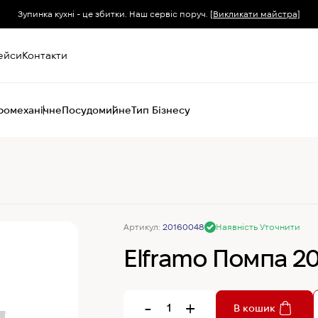
Зупинка кухні - це збитки. Наш сервіс поруч.
[Викликати майстра]
ейси
Контакти
ромеханічне
Посудомийне
Тип Бізнесу
Пароконвектомати
Печі (хоспер) вугільні
Печі конвекційні
Хімія для
Артикул:
20160048
Наявність Уточнити
пароконвектоматів
Elframo Помпа 2
-
+
В кошик