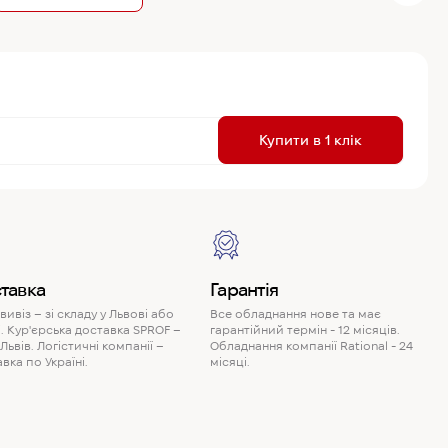
R
Купити в 1 клік
P
тавка
Гарантія
ивіз – зі складу у Львові або
Все обладнання нове та має
. Кур'єрська доставка SPROF –
гарантійний термін - 12 місяців.
 Львів. Логістичні компанії –
Обладнання компанії Rational - 24
вка по Україні.
місяці.