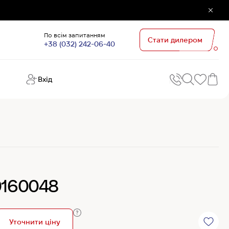
По всім запитанням
Стати дилером
+38 (032) 242-06-40
Вхід
Поп
П
зап
Хо
Поп
кате
G
Хо
0160048
Ов
Хі
Хі
Уточнити ціну