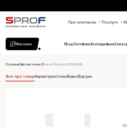
Про компанію
Послуги
К
Магазин
Shop
Теплове
Холодильне
Елект
Головна
Запчастини
Elframo Помпа 20160048
Все про товар
Характеристики
Відео
Відгуки