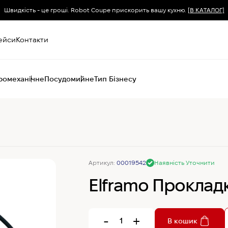
Швидкість - це гроші. Robot Coupe прискорить вашу кухню.
[В КАТАЛОГ]
ейси
Контакти
ромеханічне
Посудомийне
Тип Бізнесу
Пароконвектомати
Печі (хоспер) вугільні
Печі конвекційні
Хімія для
Артикул:
00019542
Наявність Уточнити
пароконвектоматів
Elframo Проклад
-
+
В кошик