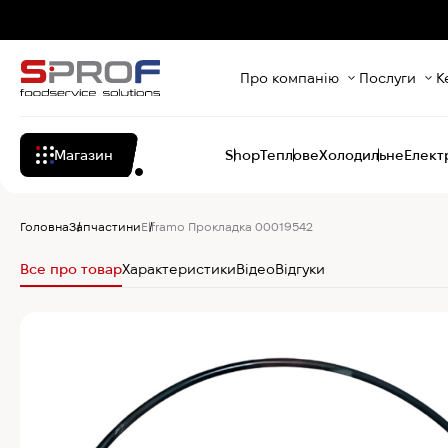
Про компанію
Послуги
К
Магазин
Shop
Теплове
Холодильне
Елект
Головна
Запчастини
Elframo Прокладка 00019542
Все про товар
Характеристики
Відео
Відгуки