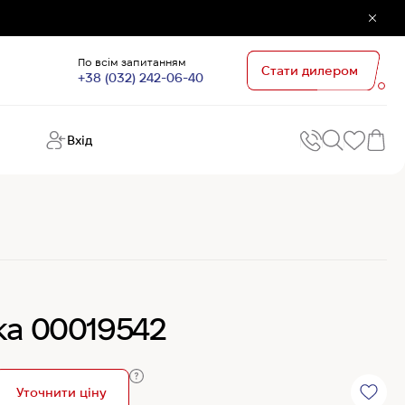
По всім запитанням
Стати дилером
+38 (032) 242-06-40
Вхід
Поп
П
зап
Хо
Поп
кате
G
Хо
ка 00019542
Ов
Хі
Хі
Уточнити ціну