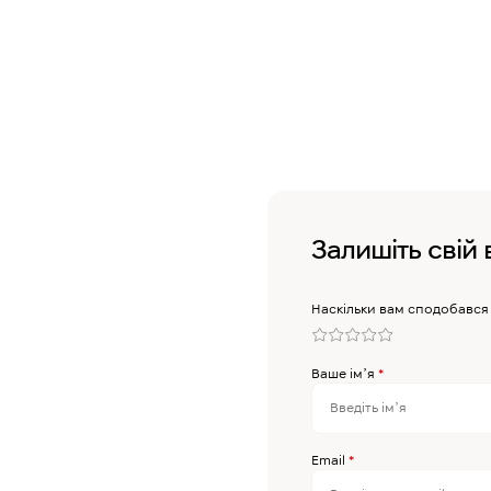
Залишіть свій 
Наскільки вам сподобався
Ваше імʼя
*
Email
*