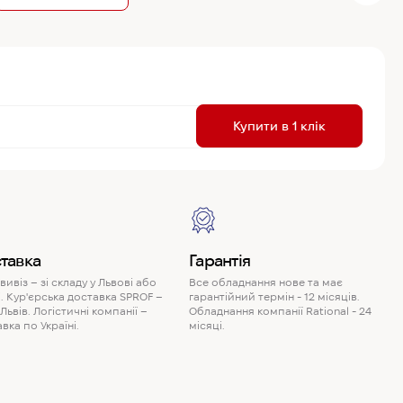
R
Купити в 1 клік
P
тавка
Гарантія
ивіз – зі складу у Львові або
Все обладнання нове та має
. Кур'єрська доставка SPROF –
гарантійний термін - 12 місяців.
 Львів. Логістичні компанії –
Обладнання компанії Rational - 24
вка по Україні.
місяці.