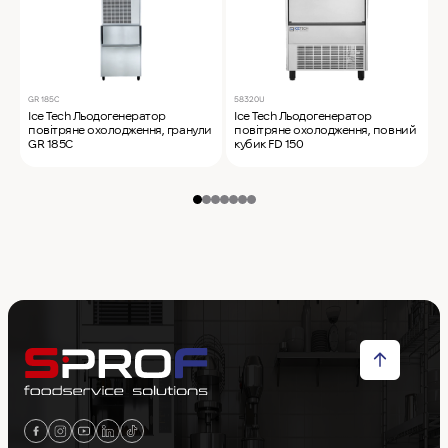
GR 185C
58320U
2
Ice Tech Льодогенератор
Ice Tech Льодогенератор
I
повітряне охолодження, гранули
повітряне охолодження, повний
п
GR 185C
кубик FD 150
S