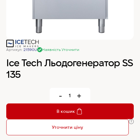
MyChef Пароконвекційна піч Cook Master 6
GN 1/1
IRINOX Холодильна шафа N*ICE
Артикул:
21590U
Наявність Уточнити
Robot Coupe Овочерізка CL 50 24440
Ice Tech Льодогенератор SS
135
Samaref Холодильна шафа PF 600 TN
-
+
Rational Пароконвекційна піч газова iCombi
Pro 6-1/1
В кошик
Уточнити ціну