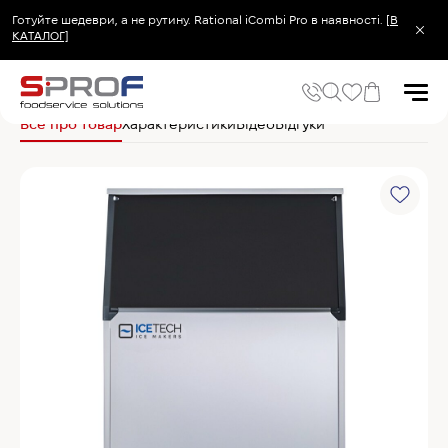
Готуйте шедеври, а не рутину. Rational iCombi Pro в наявності.
[В
КАТАЛОГ]
Головна
Барне обладнання
Льодогенератори
Ice Tech Льодогенератор S
Все про товар
Характеристики
Відео
Відгуки
Популярні запити
Холодильник
Популярні категорії
Печі та пароконвектомати
Холодильне та Морозильне обладнання
Овочерізки професійні
Хімія для пароконвектоматів
Хімія для посудомийних машин
Популярні товари