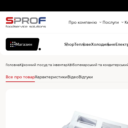
Про компанію
Послуги
К
Магазин
Shop
Теплове
Холодильне
Елект
Головна
Кухонний посуд та інвентар
Хлібопекарський та кондитерський
Все про товар
Характеристики
Відео
Відгуки