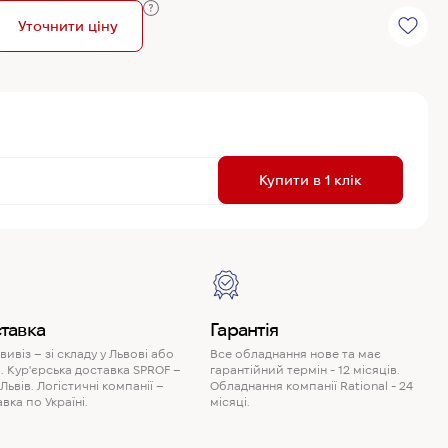
Уточнити ціну
R
Купити в 1 клік
P
тавка
Гарантія
ивіз – зі складу у Львові або
Все обладнання нове та має
. Кур'єрська доставка SPROF –
гарантійний термін - 12 місяців.
 Львів. Логістичні компанії –
Обладнання компанії Rational - 24
вка по Україні.
місяці.