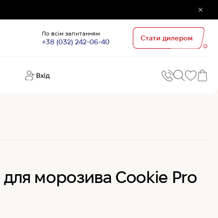
По всім запитанням
Стати дилером
+38 (032) 242-06-40
Вхід
Поп
П
зап
Хо
Поп
кате
G
Хо
 для морозива Cookie Pro
Ов
Хі
Хі