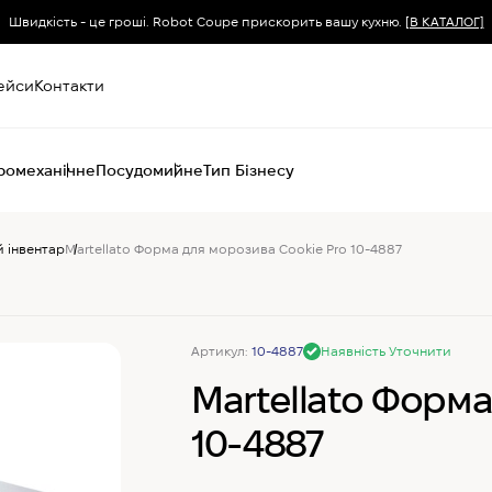
Швидкість - це гроші. Robot Coupe прискорить вашу кухню.
[В КАТАЛОГ]
ейси
Контакти
ромеханічне
Посудомийне
Тип Бізнесу
 інвентар
Martellato Форма для морозива Cookie Pro 10-4887
Пароконвектомати
Печі (хоспер) вугільні
Печі конвекційні
Хімія для
Артикул:
10-4887
Наявність Уточнити
пароконвектоматів
Martellato Форма
10-4887