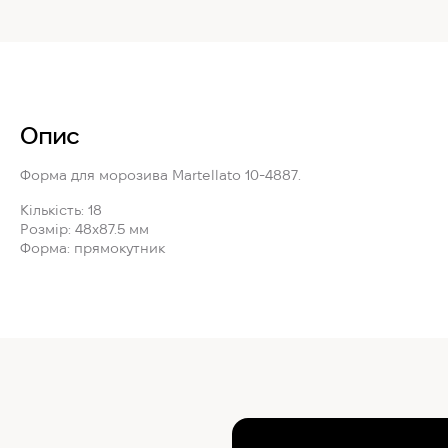
Опис
Форма для морозива
Martellato 10-4887
.
Кількість:
18
Розмір:
48x87.5 мм
Форма:
прямокутник