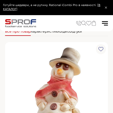
Готуйте шедеври, а не рутину. Rational iCombi Pro в наявності.
[В
КАТАЛОГ]
Головна
Кухонний посуд та інвентар
Хлібопекарський та кондитерський
Все про товар
Характеристики
Відео
Відгуки
Популярні запити
Холодильник
Популярні категорії
Печі та пароконвектомати
Холодильне та Морозильне обладнання
Овочерізки професійні
Хімія для пароконвектоматів
Хімія для посудомийних машин
Популярні товари