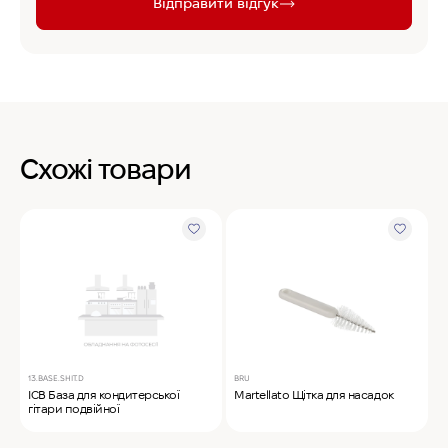
Відправити відгук
Схожі товари
13.BASE.SHIT.D
BRU
M
ICB База для кондитерської
Martellato Щітка для насадок
M
гітари подвійної