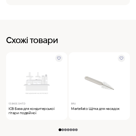
Схожі товари
13.BASE.SHIT.D
BRU
M
ICB База для кондитерської
Martellato Щітка для насадок
M
гітари подвійної