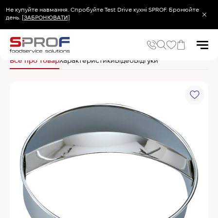
Не купуйте навмання. Спробуйте Test Drive кухні SPROF. Бронюйте
день.
[ЗАБРОНЮВАТИ]
Головна
Кухонний посуд та інвентар
Хлібопекарський та кондитерський
Все про товар
Характеристики
Відео
Відгуки
Популярні запити
Холодильник
Популярні категорії
Печі та пароконвектомати
Холодильне та Морозильне обладнання
Овочерізки професійні
Хімія для пароконвектоматів
Хімія для посудомийних машин
Популярні товари