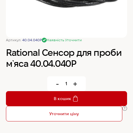
MyChef Пароконвекційна піч Cook Master 6
GN 1/1
IRINOX Холодильна шафа N*ICE
Артикул:
40.04.040P
Наявність Уточнити
Rational Сенсор для проби
Robot Coupe Овочерізка CL 50 24440
м`яса 40.04.040P
Samaref Холодильна шафа PF 600 TN
-
+
Rational Пароконвекційна піч газова iCombi
В кошик
Pro 6-1/1
Уточнити ціну