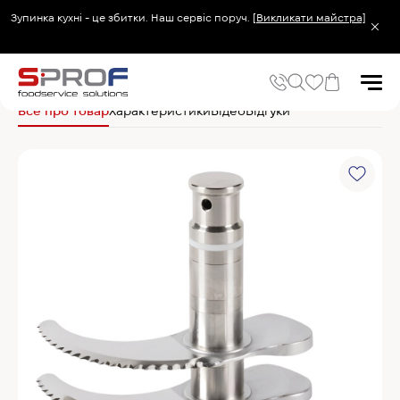
Зупинка кухні - це збитки. Наш сервіс поруч.
[Викликати майстра]
Головна
Запчастини
Robot Coupe Ніж з великими зубцями з 3 лезами 5
Все про товар
Характеристики
Відео
Відгуки
Популярні запити
Холодильник
Популярні категорії
Печі та пароконвектомати
Холодильне та Морозильне обладнання
Овочерізки професійні
Хімія для пароконвектоматів
Хімія для посудомийних машин
Популярні товари