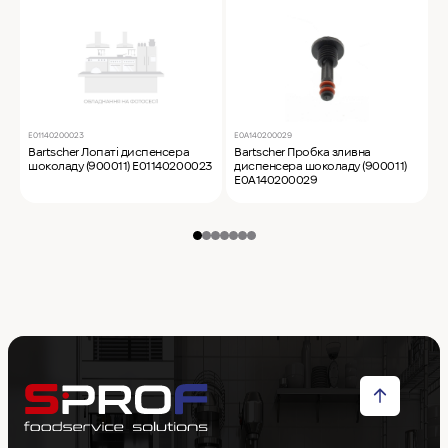
Е01140200023
E0A140200029
E
Bartscher Лопаті диспенсера
Bartscher Пробка зливна
B
шоколаду (900011) Е01140200023
диспенсера шоколаду (900011)
є
E0A140200029
(