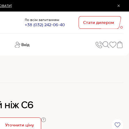
ЮВАТИ]
По всім запитанням
Стати дилером
+38 (032) 242-06-40
Вхід
Поп
П
зап
Хо
Поп
кате
G
Хо
 ніж С6
Ов
Хі
Хі
Уточнити ціну