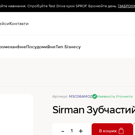
уйте навмання. Спробуйте Test Drive кухні SPROF. Бронюйте день.
[ЗАБРОН
ейси
Контакти
ромеханічне
Посудомийне
Тип Бізнесу
Пароконвектомати
Печі (хоспер) вугільні
Печі конвекційні
Хімія для
Артикул:
MSC06AMOZ
Наявність Уточнити
пароконвектоматів
Sirman Зубчастий
-
+
В кошик