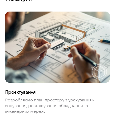
Проєктування
Розробляємо план простору з урахуванням
зонування, розташування обладнання та
інженерних мереж.