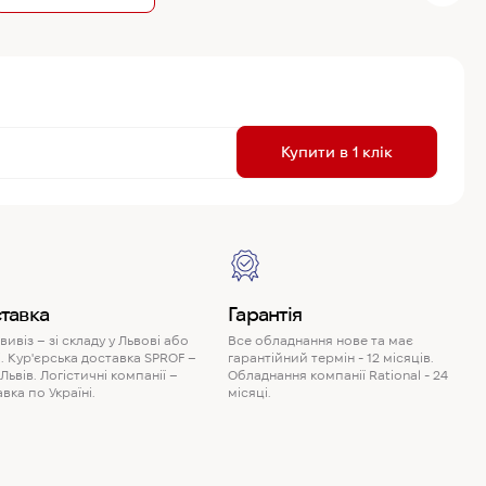
R
Купити в 1 клік
P
тавка
Гарантія
ивіз – зі складу у Львові або
Все обладнання нове та має
. Кур'єрська доставка SPROF –
гарантійний термін - 12 місяців.
 Львів. Логістичні компанії –
Обладнання компанії Rational - 24
вка по Україні.
місяці.