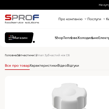
Не куп
Про компанію
Послуги
К
Магазин
Shop
Теплове
Холодильне
Елект
Головна
Запчастини
Sirman Зубчастий ніж С6
Все про товар
Характеристики
Відео
Відгуки