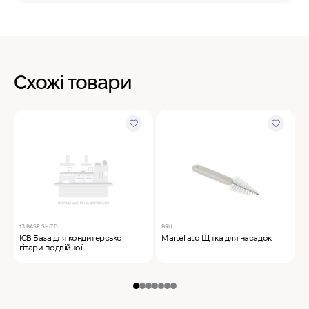
Схожі товари
13.BASE.SHIT.D
BRU
M
ICB База для кондитерської
Martellato Щітка для насадок
M
гітари подвійної