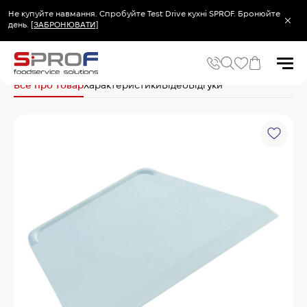
Не купуйте навмання. Спробуйте Test Drive кухні SPROF. Бронюйте
день.
[ЗАБРОНЮВАТИ]
Головна
Кухонний посуд та інвентар
Хлібопекарський та кондитерський
Все про товар
Характеристики
Відео
Відгуки
Популярні запити
Холодильник
Популярні категорії
Печі та пароконвектомати
Холодильне та Морозильне обладнання
Овочерізки професійні
Хімія для пароконвектоматів
Хімія для посудомийних машин
Популярні товари