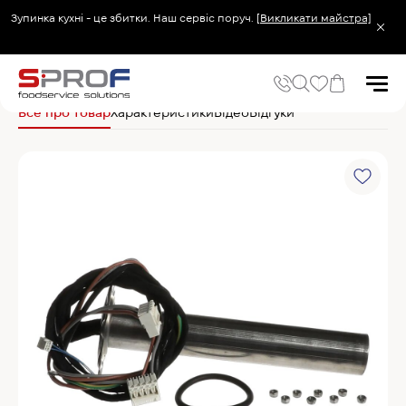
Зупинка кухні - це збитки. Наш сервіс поруч.
[Викликати майстра]
Головна
Запчастини
Winterhalter Тен для бака 2х2,5 кВт 30008951
Все про товар
Характеристики
Відео
Відгуки
Популярні запити
Холодильник
Популярні категорії
Печі та пароконвектомати
Холодильне та Морозильне обладнання
Овочерізки професійні
Хімія для пароконвектоматів
Хімія для посудомийних машин
Популярні товари