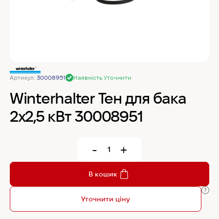
MyChef Пароконвекційна піч Cook Master 6
GN 1/1
IRINOX Холодильна шафа N*ICE
Артикул:
30008951
Наявність Уточнити
Robot Coupe Овочерізка CL 50 24440
Winterhalter Тен для бака
2х2,5 кВт 30008951
Samaref Холодильна шафа PF 600 TN
-
+
Rational Пароконвекційна піч газова iCombi
Pro 6-1/1
В кошик
Уточнити ціну