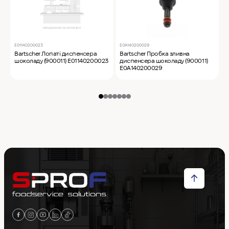
Е01140200023
E0A140200029
E
Bartscher Лопаті диспенсера
Bartscher Пробка зливна
B
шоколаду (900011) Е01140200023
диспенсера шоколаду (900011)
є
E0A140200029
(