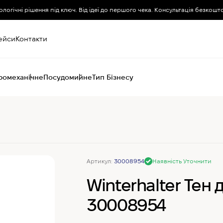
ологічні рішення під ключ. Від ідеї до першого чека. Консультація безкошт
ейси
Контакти
ромеханічне
Посудомийне
Тип Бізнесу
Пароконвектомати
Печі (хоспер) вугільні
Печі конвекційні
Хімія для
пароконвектоматів
Артикул:
30008954
Наявність Уточнити
Winterhalter Тен 
30008954