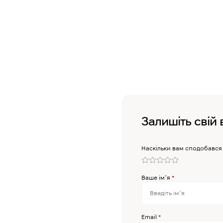
Залишіть свій 
Наскільки вам сподобався
Ваше імʼя
*
Email
*