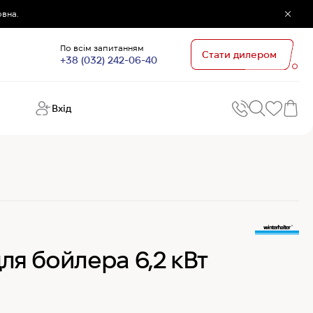
овна.
По всім запитанням
Стати дилером
+38 (032) 242-06-40
Вхід
Поп
П
зап
Хо
Поп
кате
G
Хо
для бойлера 6,2 кВт
Ов
Хі
Хі