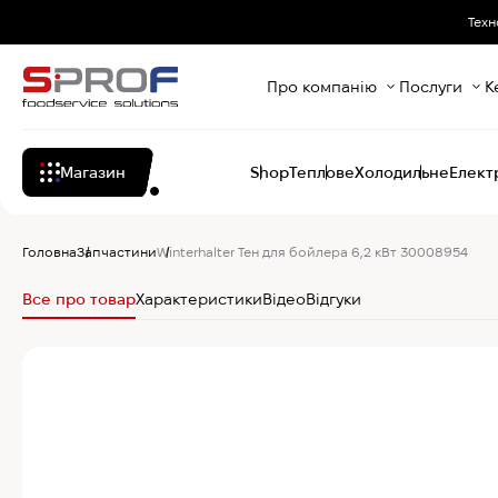
Техн
Про компанію
Послуги
К
Магазин
Shop
Теплове
Холодильне
Елект
Головна
Запчастини
Winterhalter Тен для бойлера 6,2 кВт 30008954
Все про товар
Характеристики
Відео
Відгуки