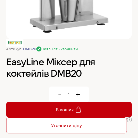
MyChef Пароконвекційна піч Cook Master 6
GN 1/1
IRINOX Холодильна шафа N*ICE
Артикул:
DMB20
Наявність Уточнити
Robot Coupe Овочерізка CL 50 24440
EasyLine Міксер для
коктейлів DMB20
Samaref Холодильна шафа PF 600 TN
-
+
Rational Пароконвекційна піч газова iCombi
Pro 6-1/1
В кошик
Уточнити ціну