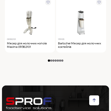
09362101
135105
F
Міксер для молочних нопоїв
Bartscher Міксер для молочних
F
Maxima 09362101
коктейлів
к