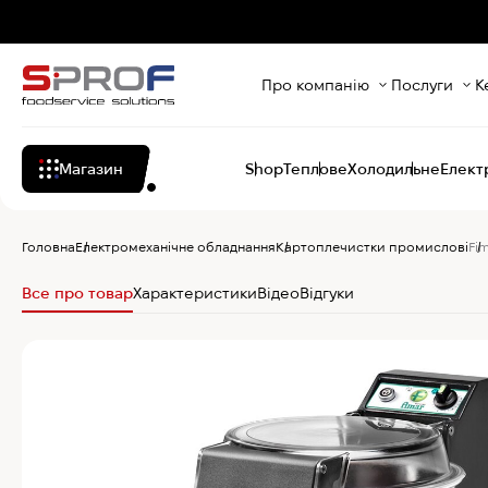
Про компанію
Послуги
К
Магазин
Shop
Теплове
Холодильне
Елект
Головна
Електромеханічне обладнання
Картоплечистки промислові
Fi
Все про товар
Характеристики
Відео
Відгуки