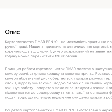
Опис
Картоплечистка FIMAR PPN 10 - це можливість практично по
ручної праці. Машина призначена для очищення картоплі, 
коренеплодів від шкірки. Бункер розрахований на завантажен
годину можна перечистити 120 кг овочів.
Принцип роботи картоплечисток FIMAR полягає в наступно
камеру овочі, закриває кришку та включає прилад. Розташо
камери абразивний диск обертається, і шкірка рахунок тер
овочів, відразу змиваючись водою. Через кілька хвилин ка
закінчує роботу, і оператор може вивантажувати очищені о
підключається до водопроводу та каналізації та оснащена 
подачі води, що полегшує видалення очищеної шкірки з ро
Всі деталі картоплечистки FIMAR PPN 10 виготовлені з нержа