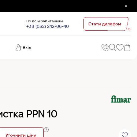
По всім запитанням
Стати дилером
+38 (032) 242-06-40
Вхід
Поп
П
зап
Хо
Поп
кате
G
Хо
стка PPN 10
Ов
Хі
Хі
Уточнити ціну