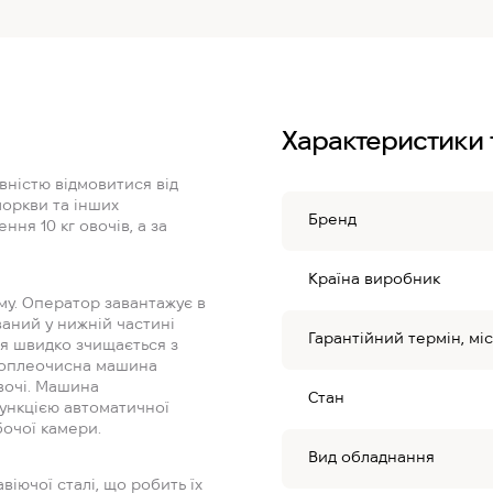
Характеристики 
вністю відмовитися від
моркви та інших
Бренд
ня 10 кг овочів, а за
Країна виробник
му. Оператор завантажує в
ваний у нижній частині
Гарантійний термін, міс
тя швидко зчищається з
ртоплеочисна машина
вочі. Машина
Стан
функцією автоматичної
бочої камери.
Вид обладнання
віючої сталі, що робить їх