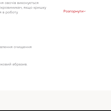
ня овочів виконується
мікровимикач, якщо кришку
Розгорнути
 в роботу.
далення очищення
оковий абразив.