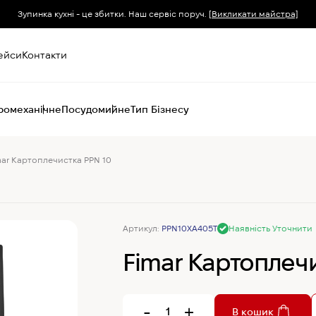
Зупинка кухні - це збитки. Наш сервіс поруч.
[Викликати майстра]
ейси
Контакти
ромеханічне
Посудомийне
Тип Бізнесу
mar Картоплечистка PPN 10
Пароконвектомати
Печі (хоспер) вугільні
Печі конвекційні
Хімія для
пароконвектоматів
Артикул:
PPN10XA405T
Наявність Уточнити
Fimar Картоплечи
-
+
В кошик