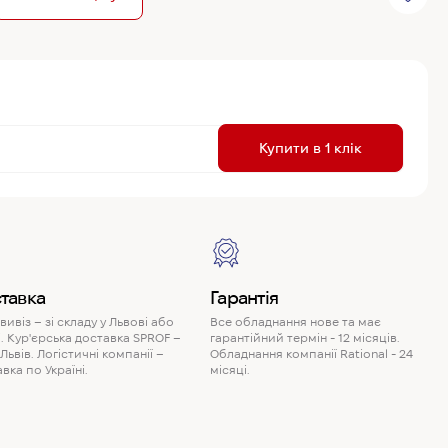
R
Купити в 1 клік
P
тавка
Гарантія
ивіз – зі складу у Львові або
Все обладнання нове та має
. Кур'єрська доставка SPROF –
гарантійний термін - 12 місяців.
 Львів. Логістичні компанії –
Обладнання компанії Rational - 24
вка по Україні.
місяці.