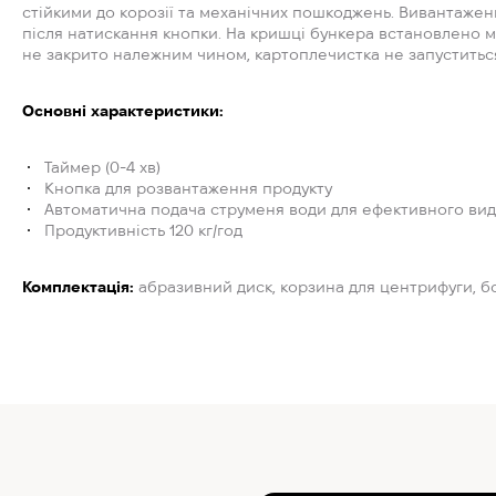
стійкими до корозії та механічних пошкоджень. Вивантажен
після натискання кнопки. На кришці бункера встановлено 
не закрито належним чином, картоплечистка не запуститься
Основні характеристики:
Таймер (0-4 хв)
Кнопка для розвантаження продукту
Автоматична подача струменя води для ефективного ви
Продуктивність 120 кг/год
Комплектація:
абразивний диск, корзина для центрифуги, б