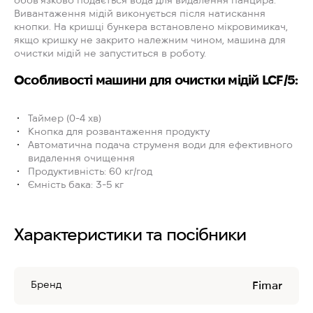
обов`язково подається вода для видалення панцира.
Вивантаження мідій виконується після натискання
кнопки. На кришці бункера встановлено мікровимикач,
якщо кришку не закрито належним чином, машина для
очистки мідій не запуститься в роботу.
Особливості машини для очистки мідій LCF/5:
Таймер (0-4 хв)
Кнопка для розвантаження продукту
Автоматична подача струменя води для ефективного
видалення очищення
Продуктивність: 60 кг/год
Ємність бака: 3-5 кг
Характеристики та посібники
Бренд
Fimar