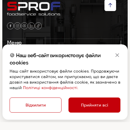
Меню
Контакти
🍪 Наш веб-сайт використовує файли
cookies
Графік роботи
Наш сайт використовує файли cookies. Продовжуючи
користуватися сайтом, ми припускаємо, що ви даєте
дозвіл на використання файлів cookie, як зазначено в
S-PROF © Copyright 2026. Вcі права захищені
нашій
Політиці конфіденційності.
Договір публічної оферти
Дизайн та розробка
Відхилити
Прийняти всі