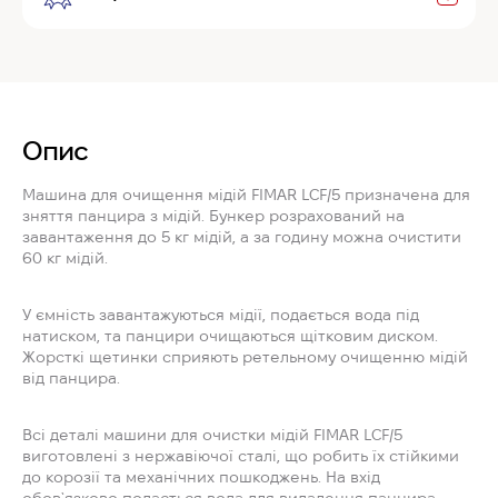
Опис
Машина для очищення мідій FIMAR LCF/5 призначена для
зняття панцира з мідій. Бункер розрахований на
завантаження до 5 кг мідій, а за годину можна очистити
60 кг мідій.
У ємність завантажуються мідії, подається вода під
натиском, та панцири очищаються щітковим диском.
Жорсткі щетинки сприяють ретельному очищенню мідій
від панцира.
Всі деталі машини для очистки мідій FIMAR LCF/5
виготовлені з нержавіючої сталі, що робить їх стійкими
до корозії та механічних пошкоджень. На вхід