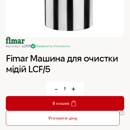
MyChef Пароконвекційна піч Cook Master 6
GN 1/1
IRINOX Холодильна шафа N*ICE
Артикул:
LCF/5
Наявність Уточнити
Robot Coupe Овочерізка CL 50 24440
Fimar Машина для очистки
мідій LCF/5
Samaref Холодильна шафа PF 600 TN
-
+
Rational Пароконвекційна піч газова iCombi
Pro 6-1/1
В кошик
Уточнити ціну