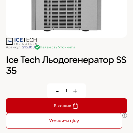
MyChef Пароконвекційна піч Cook Master 6
GN 1/1
IRINOX Холодильна шафа N*ICE
Артикул:
21530U
Наявність Уточнити
Robot Coupe Овочерізка CL 50 24440
Ice Tech Льодогенератор SS
35
Samaref Холодильна шафа PF 600 TN
-
+
Rational Пароконвекційна піч газова iCombi
Pro 6-1/1
В кошик
Уточнити ціну