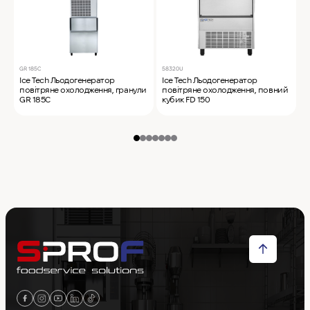
GR 185C
58320U
2
Ice Tech Льодогенератор
Ice Tech Льодогенератор
I
повітряне охолодження, гранули
повітряне охолодження, повний
п
GR 185C
кубик FD 150
S