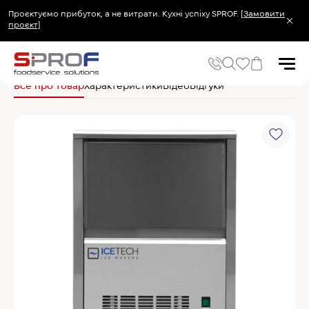
Проєктуємо прибуток, а не витрати. Кухні успіху SPROF.
[Замовити
проєкт]
Головна
Барне обладнання
Льодогенератори
Ice Tech Льодогенератор S
Все про товар
Характеристики
Відео
Відгуки
Популярні запити
Холодильник
Популярні категорії
Печі та пароконвектомати
Холодильне та Морозильне обладнання
Овочерізки професійні
Хімія для пароконвектоматів
Хімія для посудомийних машин
Популярні товари