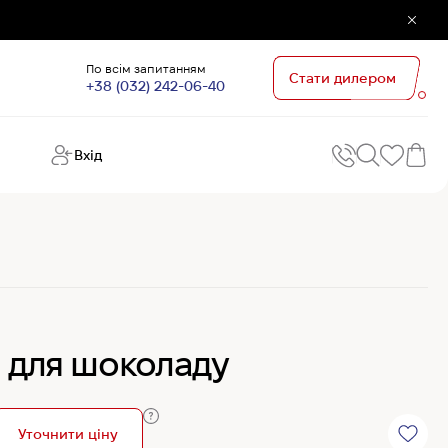
По всім запитанням
Стати дилером
+38 (032) 242-06-40
Вхід
Поп
П
зап
Хо
Поп
кате
G
Хо
а для шоколаду
Ов
Хі
Хі
Уточнити ціну