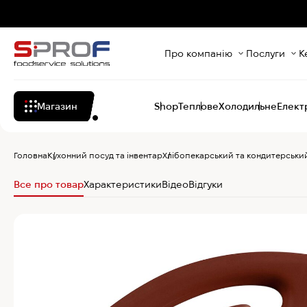
Про компанію
Послуги
К
Магазин
Shop
Теплове
Холодильне
Елект
Головна
Кухонний посуд та інвентар
Хлібопекарський та кондитерський
Все про товар
Характеристики
Відео
Відгуки