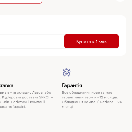
R
Купити в 1 клік
P
тавка
Гарантія
ивіз – зі складу у Львові або
Все обладнання нове та має
. Кур'єрська доставка SPROF –
гарантійний термін - 12 місяців.
 Львів. Логістичні компанії –
Обладнання компанії Rational - 24
вка по Україні.
місяці.