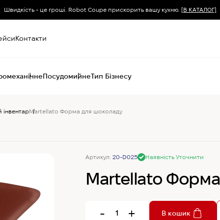
Швидкість - це гроші. Robot Coupe прискорить вашу кухню.
[В КАТАЛОГ]
ейси
Контакти
ромеханічне
Посудомийне
Тип Бізнесу
 інвентар
Martellato Форма для шоколаду
Пароконвектомати
Печі (хоспер) вугільні
Печі конвекційні
Хімія для
Артикул:
20-D025
Наявність Уточнити
пароконвектоматів
Martellato Форм
-
+
В кошик