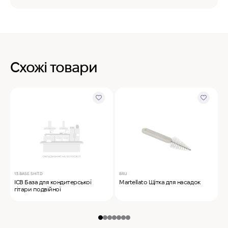
Схожі товари
13.BASE.SHIT.D
BRU
M
ICB База для кондитерської
Martellato Щітка для насадок
M
гітари подвійної