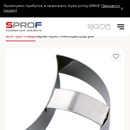
Проєктуємо прибуток, а не витрати. Кухні успіху SPROF.
[Замовити
проєкт]
Головна
Кухонний посуд та інвентар
Хлібопекарський та кондитерський
Все про товар
Характеристики
Відео
Відгуки
Популярні запити
Холодильник
Популярні категорії
Печі та пароконвектомати
Холодильне та Морозильне обладнання
Овочерізки професійні
Хімія для пароконвектоматів
Хімія для посудомийних машин
Популярні товари