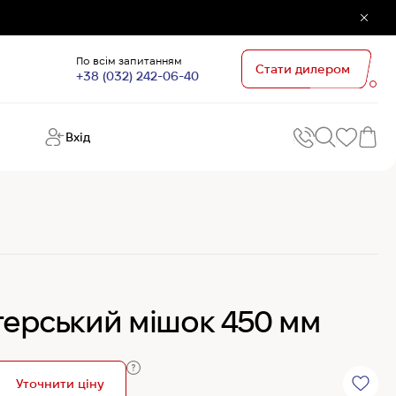
По всім запитанням
Стати дилером
+38 (032) 242-06-40
Вхід
Поп
П
зап
Хо
Поп
кате
G
Хо
итерський мішок 450 мм
Ов
Хі
Хі
Уточнити ціну