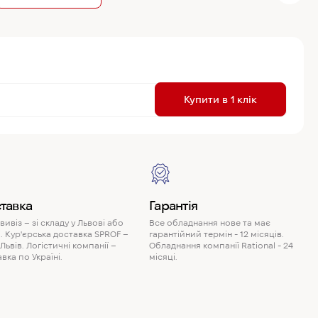
R
Купити в 1 клік
P
тавка
Гарантія
ивіз – зі складу у Львові або
Все обладнання нове та має
. Кур'єрська доставка SPROF –
гарантійний термін - 12 місяців.
 Львів. Логістичні компанії –
Обладнання компанії Rational - 24
вка по Україні.
місяці.