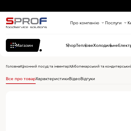
Про компанію
Послуги
К
Магазин
Shop
Теплове
Холодильне
Елект
Головна
Кухонний посуд та інвентар
Хлібопекарський та кондитерський
Все про товар
Характеристики
Відео
Відгуки