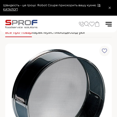
Швидкість - це гроші. Robot Coupe прискорить вашу кухню.
[В
КАТАЛОГ]
Головна
Кухонний посуд та інвентар
Хлібопекарський та кондитерський
Все про товар
Характеристики
Відео
Відгуки
Популярні запити
Холодильник
Популярні категорії
Печі та пароконвектомати
Холодильне та Морозильне обладнання
Овочерізки професійні
Хімія для пароконвектоматів
Хімія для посудомийних машин
Популярні товари