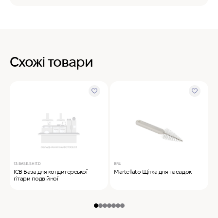
Схожі товари
13.BASE.SHIT.D
BRU
M
ICB База для кондитерської
Martellato Щітка для насадок
M
гітари подвійної