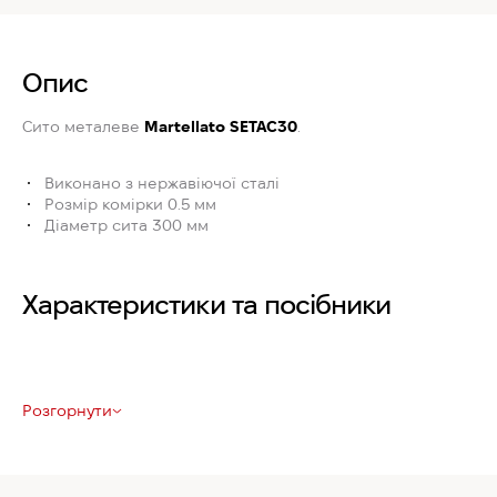
Опис
Сито металеве
Martellato SETAC30
.
Виконано з нержавіючої сталі
Розмір комірки 0.5 мм
Діаметр сита 300 мм
Характеристики та посібники
Розгорнути