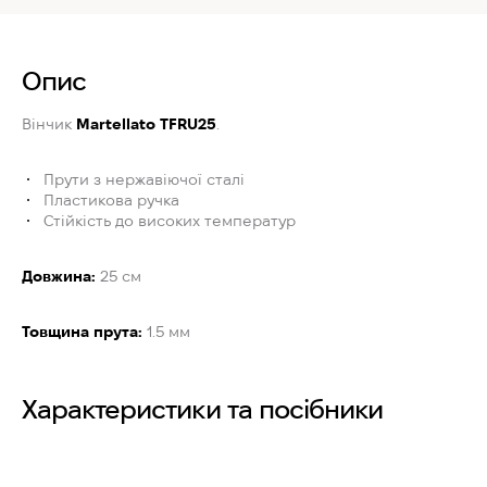
Опис
Вінчик
Martellato TFRU25
.
Прути з нержавіючої сталі
Пластикова ручка
Стійкість до високих температур
Довжина:
25 см
Товщина прута:
1.5 мм
Характеристики та посібники