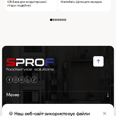
ICB База для кондитерської
Martellato Щітка для насадок
M
гітари подвійної
Меню
Контакти
🍪 Наш веб-сайт використовує файли