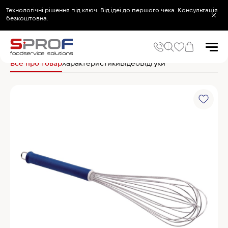
Технологічні рішення під ключ. Від ідеї до першого чека. Консультація
безкоштовна.
Головна
Кухонний посуд та інвентар
Хлібопекарський та кондитерський
Все про товар
Характеристики
Відео
Відгуки
Популярні запити
Холодильник
Популярні категорії
Печі та пароконвектомати
Холодильне та Морозильне обладнання
Овочерізки професійні
Хімія для пароконвектоматів
Хімія для посудомийних машин
Популярні товари