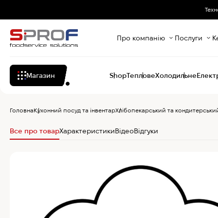
Техн
Про компанію
Послуги
К
Магазин
Shop
Теплове
Холодильне
Елект
Головна
Кухонний посуд та інвентар
Хлібопекарський та кондитерський
Все про товар
Характеристики
Відео
Відгуки