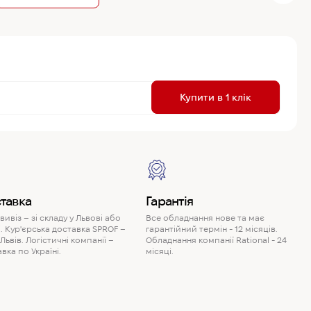
R
Купити в 1 клік
P
тавка
Гарантія
ивіз – зі складу у Львові або
Все обладнання нове та має
. Кур'єрська доставка SPROF –
гарантійний термін - 12 місяців.
 Львів. Логістичні компанії –
Обладнання компанії Rational - 24
вка по Україні.
місяці.