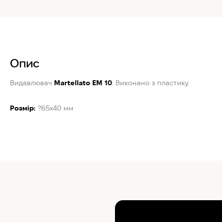
Опис
Видавлювач
Martellato EM 10
. Виконано з пластику.
Розмір:
?65x40 мм