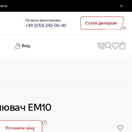
овна.
По всім запитанням
Стати дилером
+38 (032) 242-06-40
Вхід
Поп
П
зап
Хо
Поп
кате
G
Хо
влювач EM10
Ов
Хі
Хі
Уточнити ціну