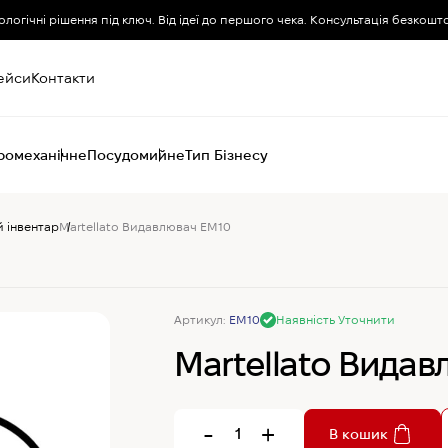
ологічні рішення під ключ. Від ідеї до першого чека. Консультація безкошт
ейси
Контакти
ромеханічне
Посудомийне
Тип Бізнесу
 інвентар
Martellato Видавлювач EM10
Пароконвектомати
Печі (хоспер) вугільні
Печі конвекційні
Хімія для
Артикул:
EM10
Наявність Уточнити
пароконвектоматів
Martellato Вида
-
+
В кошик