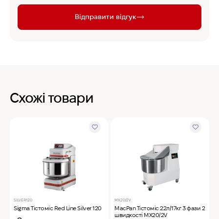
Відправити відгук
Схожі товари
SILVER120
MX20/2V
M
Sigma Тістоміс Red Line Silver 120
MacPan Тістоміс 22л/17кг 3 фази 2
M
швидкості MX20/2V
1