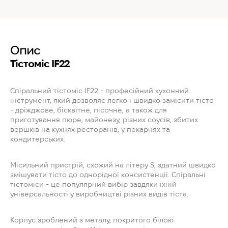
Опис
Тістоміс IF22
Спіральний тістоміс IF22 - професійний кухонний
інструмент, який дозволяє легко і швидко замісити тісто
- дріжджове, бісквітне, пісочне, а також для
приготування пюре, майонезу, різних соусів, збитих
вершків на кухнях ресторанів, у пекарнях та
кондитерських.
Місильний пристрій, схожий на літеру S, здатний швидко
змішувати тісто до однорідної консистенції. Спіральні
тістоміси - це популярний вибір завдяки їхній
універсальності у виробництві різних видів тіста.
Корпус зроблений з металу, покритого білою