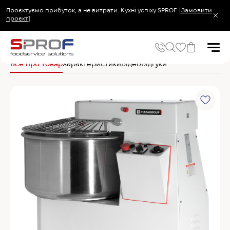
Проєктуємо прибуток, а не витрати. Кухні успіху SPROF.
[Замовити
проєкт]
Головна
Електромеханічне обладнання
Тістомісильні машини(тістоміси)
Все про товар
Характеристики
Відео
Відгуки
Популярні запити
Холодильник
Популярні категорії
Печі та пароконвектомати
Холодильне та Морозильне обладнання
Овочерізки професійні
Хімія для пароконвектоматів
Хімія для посудомийних машин
Популярні товари