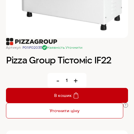
MyChef Пароконвекційна піч Cook Master 6
GN 1/1
IRINOX Холодильна шафа N*ICE
Артикул:
P01IF02035
Наявність Уточнити
Robot Coupe Овочерізка CL 50 24440
Pizza Group Тістоміс IF22
Samaref Холодильна шафа PF 600 TN
-
+
Rational Пароконвекційна піч газова iCombi
В кошик
Pro 6-1/1
Уточнити ціну