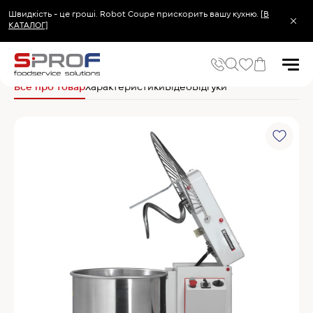
Швидкість - це гроші. Robot Coupe прискорить вашу кухню.
[В
КАТАЛОГ]
Головна
Електромеханічне обладнання
Тістомісильні машини(тістоміси)
Все про товар
Характеристики
Відео
Відгуки
Популярні запити
Холодильник
Популярні категорії
Печі та пароконвектомати
Холодильне та Морозильне обладнання
Овочерізки професійні
Хімія для пароконвектоматів
Хімія для посудомийних машин
Популярні товари