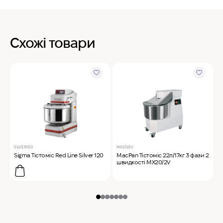
Схожі товари
SILVER120
MX20/2V
M
Sigma Тістоміс Red Line Silver 120
MacPan Тістоміс 22л/17кг 3 фази 2
M
швидкості MX20/2V
1
з