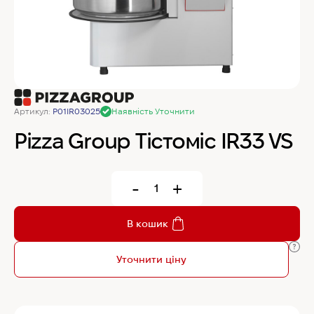
MyChef Пароконвекційна піч Cook Master 6
GN 1/1
IRINOX Холодильна шафа N*ICE
Артикул:
P01IR03025
Наявність Уточнити
Robot Coupe Овочерізка CL 50 24440
Pizza Group Тістоміс IR33 VS
Samaref Холодильна шафа PF 600 TN
-
+
Rational Пароконвекційна піч газова iCombi
В кошик
Pro 6-1/1
Уточнити ціну