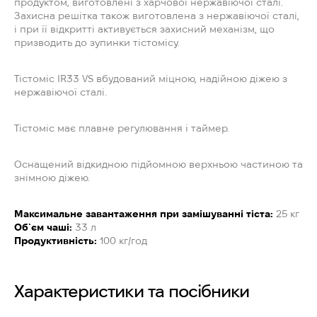
продуктом, виготовлені з харчової нержавіючої сталі.
Захисна решітка також виготовлена з нержавіючої сталі,
і при її відкритті активується захисний механізм, що
призводить до зупинки тістомісу.
Тістоміс IR33 VS вбудований міцною, надійною діжею з
нержавіючої сталі.
Тістоміс має плавне регулювання і таймер.
Оснащений відкидною підйомною верхньою частиною та
знімною діжею.
Максимальне завантаження при замішуванні тіста:
25 кг
Об`єм чаші:
33 л
Продуктивність:
100 кг/год
Характеристики та посібники