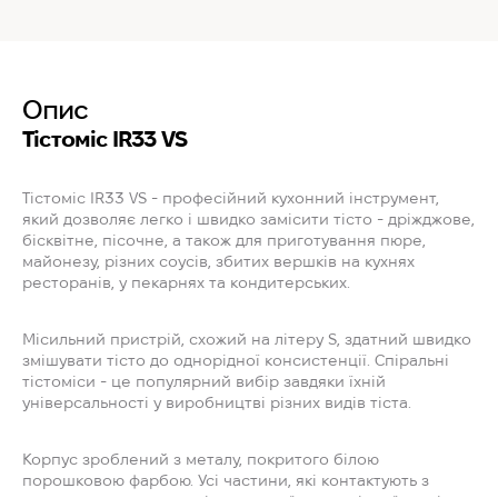
Опис
Тістоміс IR33 VS
Тістоміс IR33 VS - професійний кухонний інструмент,
який дозволяє легко і швидко замісити тісто - дріжджове,
бісквітне, пісочне, а також для приготування пюре,
майонезу, різних соусів, збитих вершків на кухнях
ресторанів, у пекарнях та кондитерських.
Місильний пристрій, схожий на літеру S, здатний швидко
змішувати тісто до однорідної консистенції. Спіральні
тістоміси - це популярний вибір завдяки їхній
універсальності у виробництві різних видів тіста.
Корпус зроблений з металу, покритого білою
порошковою фарбою. Усі частини, які контактують з