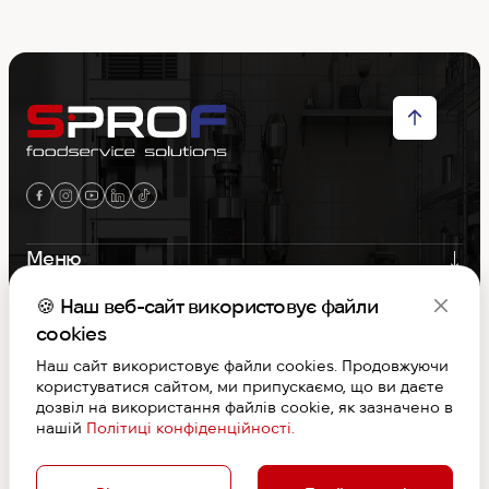
Меню
Контакти
🍪 Наш веб-сайт використовує файли
cookies
Графік роботи
Наш сайт використовує файли cookies. Продовжуючи
користуватися сайтом, ми припускаємо, що ви даєте
дозвіл на використання файлів cookie, як зазначено в
S-PROF © Copyright 2026. Вcі права захищені
нашій
Політиці конфіденційності.
Договір публічної оферти
Дизайн та розробка