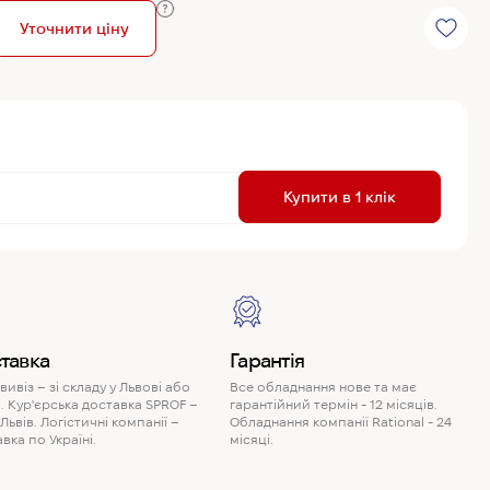
Уточнити ціну
R
Купити в 1 клік
P
тавка
Гарантія
ивіз – зі складу у Львові або
Все обладнання нове та має
. Кур'єрська доставка SPROF –
гарантійний термін - 12 місяців.
 Львів. Логістичні компанії –
Обладнання компанії Rational - 24
вка по Україні.
місяці.