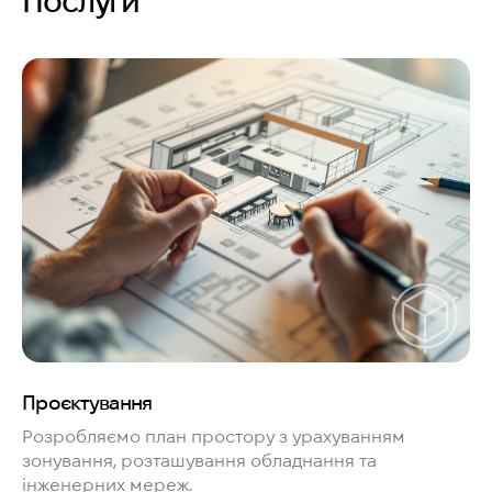
Послуги
Проєктування
Розробляємо план простору з урахуванням
зонування, розташування обладнання та
інженерних мереж.