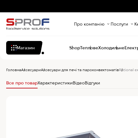
Про компанію
Послуги
К
Магазин
Shop
Теплове
Холодильне
Елект
Головна
Аксесуари
Аксесуари для печі та пароконвектоматів
Rational є
Все про товар
Характеристики
Відео
Відгуки