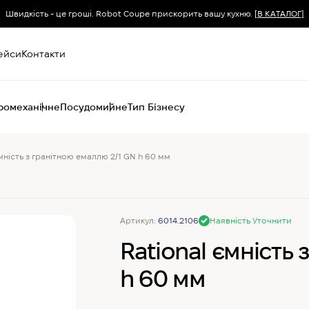
Швидкість - це гроші. Robot Coupe прискорить вашу кухню.
[В КАТАЛОГ]
ейси
Контакти
ромеханічне
Посудомийне
Тип Бізнесу
мність з гранітною емаллю 2/1 GN h 60 мм
Пароконвектомати
Печі (хоспер) вугільні
Печі конвекційні
Хімія для
Артикул:
6014.2106
Наявність Уточнити
пароконвектоматів
Rational ємність
h 60 мм