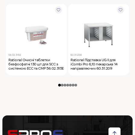
56.02.315E
60.31.209
C
Rational Очисні таблетки
Rational Підставка UG II для
L
безфосфатні 130 шт для SCC з
iCombi Pro 6,10 пекарська 14
к
системою ECC та CMP 56.02.315E
направляючих 60.31.209
P