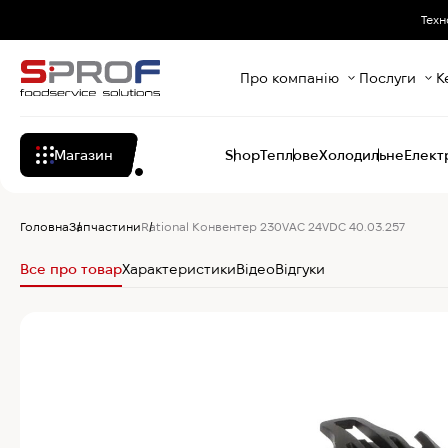
Техн
Про компанію
Послуги
К
Магазин
Shop
Теплове
Холодильне
Елект
Головна
Запчастини
Rational Конвентер 230VAC 24VDC 40.03.257
Все про товар
Характеристики
Відео
Відгуки