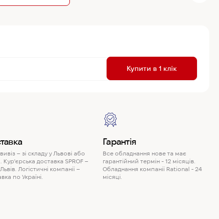
R
Купити в 1 клік
P
тавка
Гарантія
ивіз – зі складу у Львові або
Все обладнання нове та має
. Кур'єрська доставка SPROF –
гарантійний термін - 12 місяців.
 Львів. Логістичні компанії –
Обладнання компанії Rational - 24
вка по Україні.
місяці.