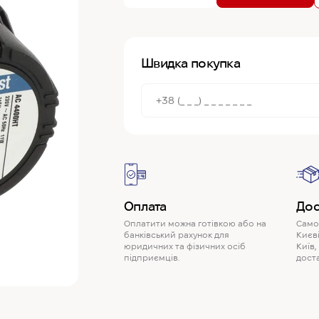
Швидка покупка
Оплата
Дос
Оплатити можна готівкою або на
Самов
банківський рахунок для
Києві
юридичних та фізичних осіб
Київ,
підприємців.
доста