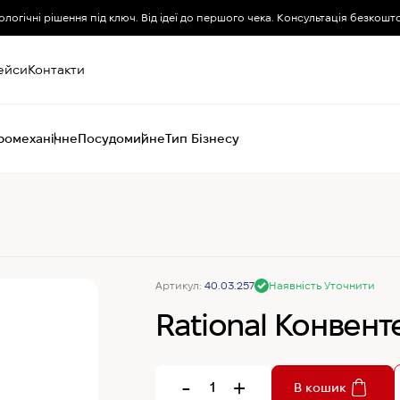
ологічні рішення під ключ. Від ідеї до першого чека. Консультація безкошт
ейси
Контакти
ромеханічне
Посудомийне
Тип Бізнесу
Пароконвектомати
Печі (хоспер) вугільні
Печі конвекційні
Хімія для
Артикул:
40.03.257
Наявність Уточнити
пароконвектоматів
Rational Конвент
-
+
В кошик