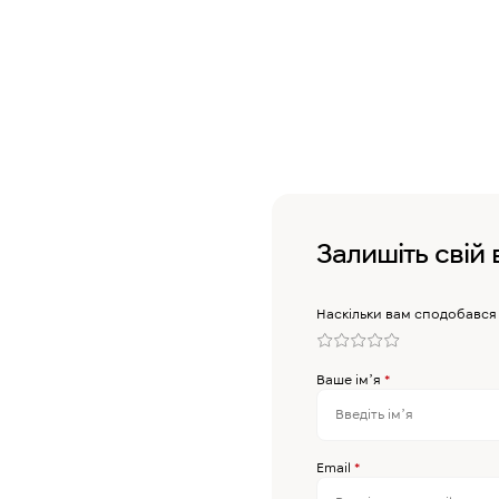
Залишіть свій 
Наскільки вам сподобався
Ваше імʼя
*
Email
*