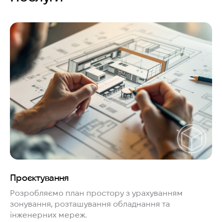
Проєктування
Розробляємо план простору з урахуванням
зонування, розташування обладнання та
інженерних мереж.