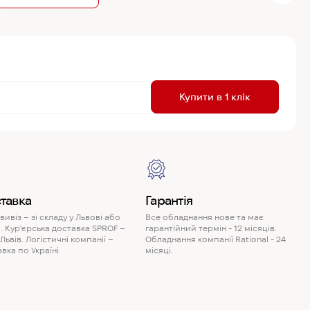
R
Купити в 1 клік
P
тавка
Гарантія
ивіз – зі складу у Львові або
Все обладнання нове та має
. Кур'єрська доставка SPROF –
гарантійний термін - 12 місяців.
 Львів. Логістичні компанії –
Обладнання компанії Rational - 24
вка по Україні.
місяці.