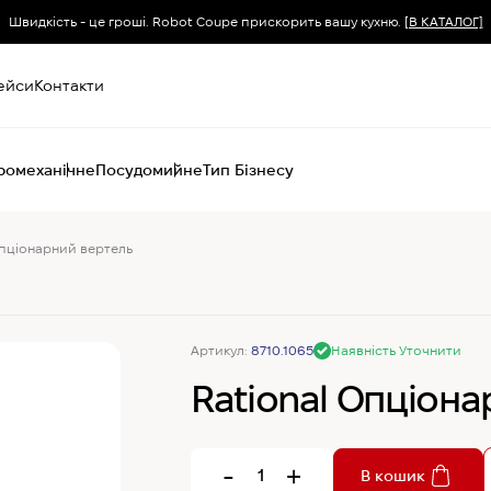
Швидкість - це гроші. Robot Coupe прискорить вашу кухню.
[В КАТАЛОГ]
ейси
Контакти
ромеханічне
Посудомийне
Тип Бізнесу
Опціонарний вертель
Пароконвектомати
Печі (хоспер) вугільні
Печі конвекційні
Хімія для
Артикул:
8710.1065
Наявність Уточнити
пароконвектоматів
Rational Опціон
-
+
В кошик