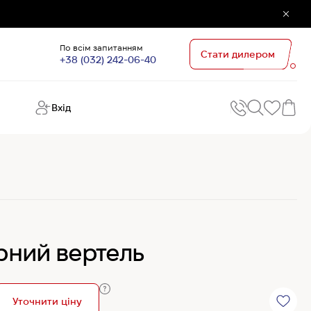
По всім запитанням
Стати дилером
+38 (032) 242-06-40
Вхід
Поп
П
зап
Хо
Поп
кате
G
Хо
арний вертель
Ов
Хі
Хі
Уточнити ціну