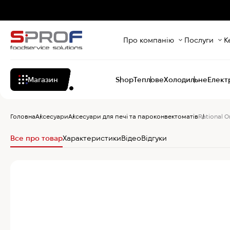
Про компанію
Послуги
К
Магазин
Shop
Теплове
Холодильне
Елект
Головна
Аксесуари
Аксесуари для печі та пароконвектоматів
Rational 
Все про товар
Характеристики
Відео
Відгуки