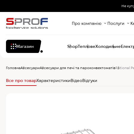
Не куп
Про компанію
Послуги
К
Магазин
Shop
Теплове
Холодильне
Елект
Головна
Аксесуари
Аксесуари для печі та пароконвектоматів
Rational Р
Все про товар
Характеристики
Відео
Відгуки