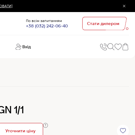
ЮВАТИ]
По всім запитанням
Стати дилером
+38 (032) 242-06-40
Вхід
Поп
П
зап
Хо
Поп
кате
G
Хо
GN 1/1
Ов
Хі
Хі
Уточнити ціну