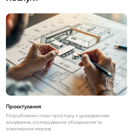
Проєктування
Розробляємо план простору з урахуванням
зонування, розташування обладнання та
інженерних мереж.