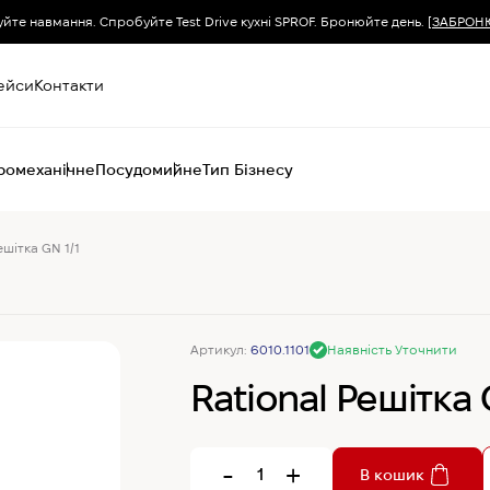
уйте навмання. Спробуйте Test Drive кухні SPROF. Бронюйте день.
[ЗАБРОН
ейси
Контакти
ромеханічне
Посудомийне
Тип Бізнесу
ешітка GN 1/1
Пароконвектомати
Печі (хоспер) вугільні
Печі конвекційні
Хімія для
Артикул:
6010.1101
Наявність Уточнити
пароконвектоматів
Rational Решітка 
-
+
В кошик