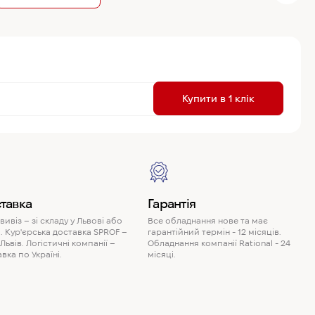
R
Купити в 1 клік
P
тавка
Гарантія
ивіз – зі складу у Львові або
Все обладнання нове та має
. Кур'єрська доставка SPROF –
гарантійний термін - 12 місяців.
 Львів. Логістичні компанії –
Обладнання компанії Rational - 24
вка по Україні.
місяці.