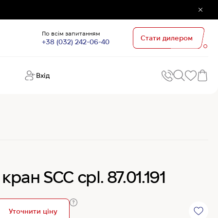
По всім запитанням
Стати дилером
+38 (032) 242-06-40
Вхід
Поп
П
зап
Хо
Поп
кате
G
Хо
кран SCC cpl. 87.01.191
Ов
Хі
Хі
Уточнити ціну