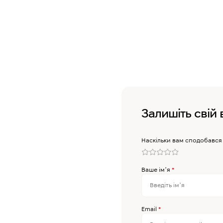
Залишіть свій 
Наскільки вам сподобався
Ваше імʼя
*
Email
*