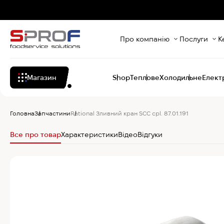
Про компанію
Послуги
К
Магазин
Shop
Теплове
Холодильне
Елект
Головна
Запчастини
Rational Зливний кран SCC cpl. 87.01.191
Все про товар
Характеристики
Відео
Відгуки