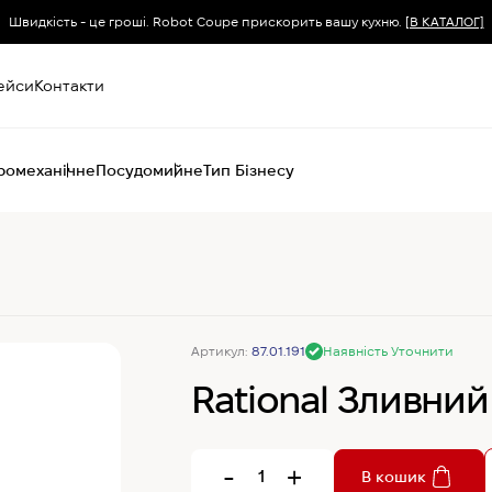
Швидкість - це гроші. Robot Coupe прискорить вашу кухню.
[В КАТАЛОГ]
ейси
Контакти
ромеханічне
Посудомийне
Тип Бізнесу
Пароконвектомати
Печі (хоспер) вугільні
Печі конвекційні
Хімія для
Артикул:
87.01.191
Наявність Уточнити
пароконвектоматів
Rational Зливний 
-
+
В кошик