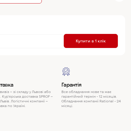
R
Купити в 1 клік
P
тавка
Гарантія
ивіз – зі складу у Львові або
Все обладнання нове та має
. Кур'єрська доставка SPROF –
гарантійний термін - 12 місяців.
 Львів. Логістичні компанії –
Обладнання компанії Rational - 24
вка по Україні.
місяці.