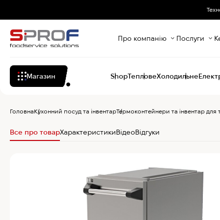
Техн
Про компанію
Послуги
К
Магазин
Shop
Теплове
Холодильне
Елект
Головна
Кухонний посуд та інвентар
Термоконтейнери та інвентар для
Все про товар
Характеристики
Відео
Відгуки