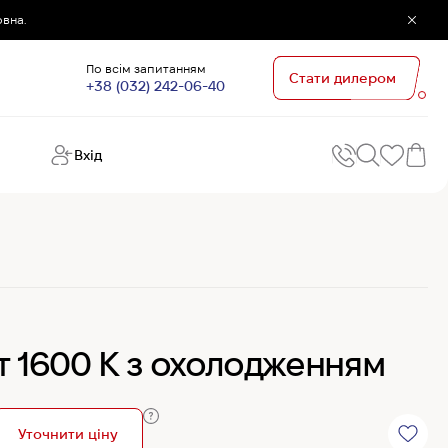
овна.
По всім запитанням
Стати дилером
+38 (032) 242-06-40
Вхід
Поп
П
зап
Хо
Поп
кате
G
Хо
т 1600 К з охолодженням
Ов
Хі
Хі
Уточнити ціну