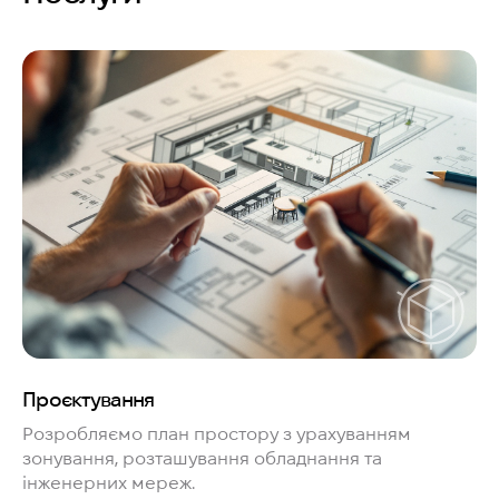
Проєктування
Розробляємо план простору з урахуванням
зонування, розташування обладнання та
інженерних мереж.