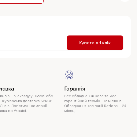
R
Купити в 1 клік
P
тавка
Гарантія
ивіз – зі складу у Львові або
Все обладнання нове та має
. Кур'єрська доставка SPROF –
гарантійний термін - 12 місяців.
 Львів. Логістичні компанії –
Обладнання компанії Rational - 24
вка по Україні.
місяці.