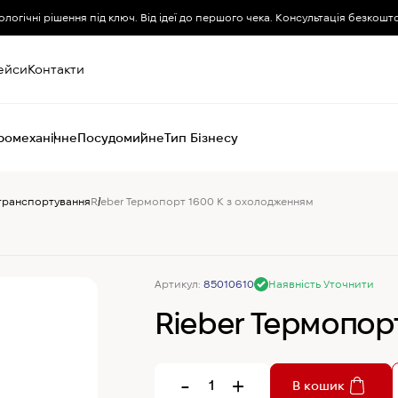
ологічні рішення під ключ. Від ідеї до першого чека. Консультація безкошт
ейси
Контакти
ромеханічне
Посудомийне
Тип Бізнесу
 транспортування
Rieber Термопорт 1600 К з охолодженням
Пароконвектомати
Печі (хоспер) вугільні
Печі конвекційні
Хімія для
Артикул:
85010610
Наявність Уточнити
пароконвектоматів
Rieber Термопор
-
+
В кошик