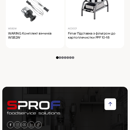
WSB2W
ACCICCF
4
WARING Комплект вінчиків
Fimar Підставка з фільтром до
R
WSB2W
картоплечистки PPF 10-18
з