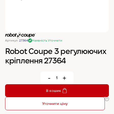
MyChef Пароконвекційна піч Cook Master 6
GN 1/1
IRINOX Холодильна шафа N*ICE
Артикул:
27364
Наявність Уточнити
Robot Coupe Овочерізка CL 50 24440
Robot Coupe 3 регулюючих
кріплення 27364
Samaref Холодильна шафа PF 600 TN
-
+
Rational Пароконвекційна піч газова iCombi
Pro 6-1/1
В кошик
Уточнити ціну