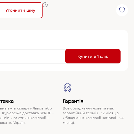
Уточнити ціну
R
Купити в 1 клік
P
тавка
Гарантія
ивіз – зі складу у Львові або
Все обладнання нове та має
. Кур'єрська доставка SPROF –
гарантійний термін - 12 місяців.
 Львів. Логістичні компанії –
Обладнання компанії Rational - 24
вка по Україні.
місяці.