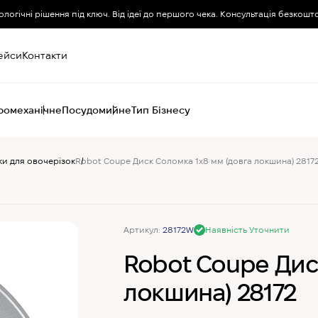
ологічні рішення під ключ. Від ідеї до першого чека. Консультація безкошт
ейси
Контакти
ромеханічне
Посудомийне
Тип Бізнесу
ки для овочерізок
Robot Coupe Диск Соломка 1х8 мм (довга локшина) 2817
Пароконвектомати
Печі (хоспер) вугільні
Печі конвекційні
Хімія для
пароконвектоматів
Артикул:
28172W
Наявність Уточнити
Robot Coupe Дис
локшина) 28172