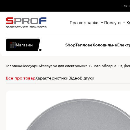
Техн
Про компанію
Послуги
К
Магазин
Shop
Теплове
Холодильне
Елект
Головна
Аксесуари
Аксесуари для електромеханічного обладнання
Дис
Все про товар
Характеристики
Відео
Відгуки