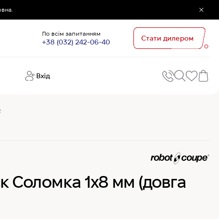
овна.
По всім запитанням
Стати дилером
+38 (032) 242-06-40
Вхід
Поп
П
2
зап
Хо
Поп
кате
G
Хо
к Соломка 1х8 мм (довга
Ов
Хі
Хі