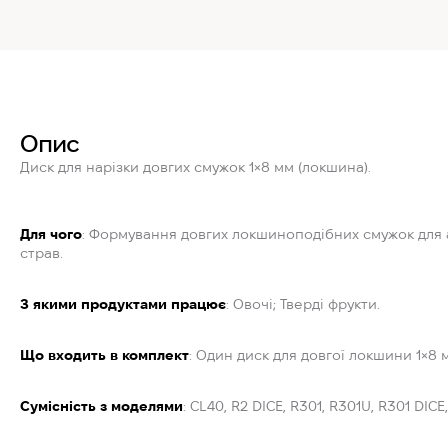
Опис
Диск для нарізки довгих смужок 1×8 мм (локшина).
Для чого
: Формування довгих локшиноподібних смужок для а
страв.
З якими продуктами працює
: Овочі; Тверді фрукти.
Що входить в комплект
: Один диск для довгої локшини 1×8 
Сумісність з моделями
: CL40, R2 DICE, R301, R301U, R301 DICE