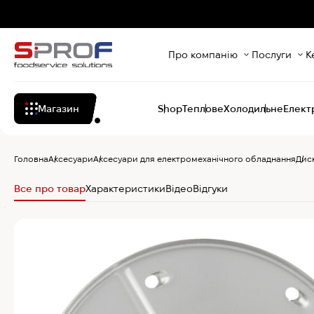
Про компанію
Послуги
К
Магазин
Shop
Теплове
Холодильне
Елект
Головна
Аксесуари
Аксесуари для електромеханічного обладнання
Дис
Все про товар
Характеристики
Відео
Відгуки