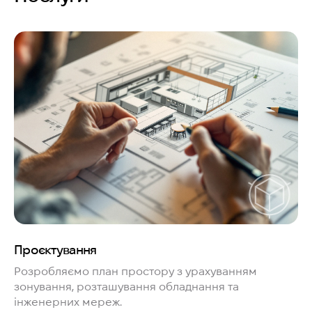
Проєктування
Розробляємо план простору з урахуванням
зонування, розташування обладнання та
інженерних мереж.