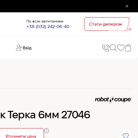
По всім запитанням
Стати дилером
+38 (032) 242-06-40
Вхід
Поп
П
зап
Хо
Поп
кате
G
Хо
к Терка 6мм 27046
Ов
Хі
Хі
Уточнити ціну