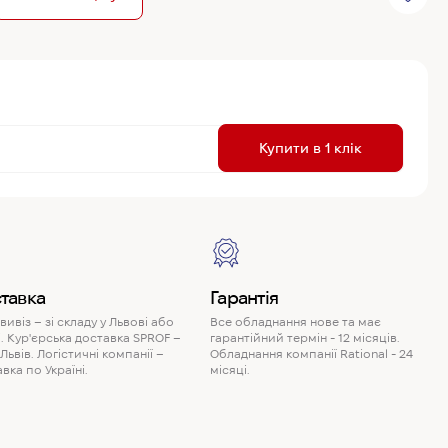
R
Купити в 1 клік
P
тавка
Гарантія
ивіз – зі складу у Львові або
Все обладнання нове та має
. Кур'єрська доставка SPROF –
гарантійний термін - 12 місяців.
 Львів. Логістичні компанії –
Обладнання компанії Rational - 24
вка по Україні.
місяці.