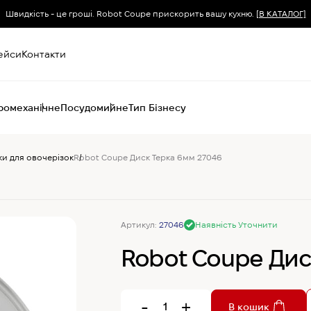
Швидкість - це гроші. Robot Coupe прискорить вашу кухню.
[В КАТАЛОГ]
ейси
Контакти
ромеханічне
Посудомийне
Тип Бізнесу
ки для овочерізок
Robot Coupe Диск Терка 6мм 27046
Пароконвектомати
Печі (хоспер) вугільні
Печі конвекційні
Хімія для
пароконвектоматів
Артикул:
27046
Наявність Уточнити
Robot Coupe Дис
-
+
В кошик