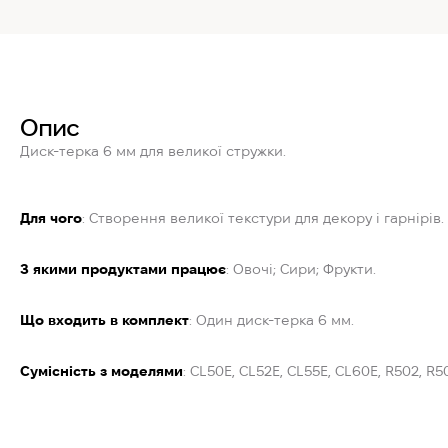
Опис
Диск-терка 6 мм для великої стружки.
Для чого
: Створення великої текстури для декору і гарнірів.
З якими продуктами працює
: Овочі; Сири; Фрукти.
Що входить в комплект
: Один диск-терка 6 мм.
Сумісність з моделями
: CL50E, CL52E, CL55E, CL60E, R502, R50