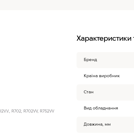
Характеристики 
Бренд
Країна виробник
Стан
Вид обладнання
2V.V., R702, R702VV, R752VV
Довжина, мм